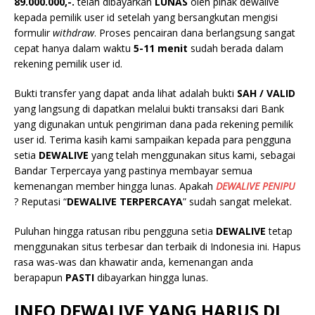
89.000.000
,-.
telah dibayarkan
LUNAS
oleh pihak dewalive
kepada pemilik user id setelah yang bersangkutan mengisi
formulir
withdraw
. Proses pencairan dana berlangsung sangat
cepat hanya dalam waktu
5-11 menit
sudah berada dalam
rekening pemilik user id.
Bukti transfer yang dapat anda lihat adalah bukti
SAH / VALID
yang langsung di dapatkan melalui bukti transaksi dari Bank
yang digunakan untuk pengiriman dana pada rekening pemilik
user id. Terima kasih kami sampaikan kepada para pengguna
setia
DEWALIVE
yang telah menggunakan situs kami, sebagai
Bandar Terpercaya yang pastinya membayar semua
kemenangan member hingga lunas. Apakah
DEWALIVE
PENIPU
? Reputasi “
DEWALIVE
TERPERCAYA
” sudah sangat melekat.
Puluhan hingga ratusan ribu pengguna setia
DEWALIVE
tetap
menggunakan situs terbesar dan terbaik di Indonesia ini. Hapus
rasa was-was dan khawatir anda, kemenangan anda
berapapun
PASTI
dibayarkan hingga lunas.
INFO DEWALIVE
YANG HARUS DI