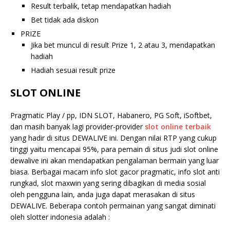
Result terbalik, tetap mendapatkan hadiah
Bet tidak ada diskon
PRIZE
Jika bet muncul di result Prize 1, 2 atau 3, mendapatkan
hadiah
Hadiah sesuai result prize
SLOT ONLINE
Pragmatic Play / pp, IDN SLOT, Habanero, PG Soft, iSoftbet,
dan masih banyak lagi provider-provider
slot online terbaik
yang hadir di situs DEWALIVE ini. Dengan nilai RTP yang cukup
tinggi yaitu mencapai 95%, para pemain di situs judi slot online
dewalive ini akan mendapatkan pengalaman bermain yang luar
biasa. Berbagai macam info slot gacor pragmatic, info slot anti
rungkad, slot maxwin yang sering dibagikan di media sosial
oleh pengguna lain, anda juga dapat merasakan di situs
DEWALIVE. Beberapa contoh permainan yang sangat diminati
oleh slotter indonesia adalah :