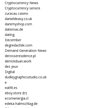
Cryptocurrency News
Cryptocurrency service
curacau casino
danieldeasy.co.uk
daremyshop.com
datemas.de
dating
December
degredachile.com
Demand Generation News
derosseresidence.pl
derrickduan.work
des jeux
Digital
dudleygraphicsstudio.co.uk
e
eatfit.es
eboy.store (tr)
ecomenergia.cl
edeka-halmschlag.de