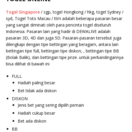
Togel Singapore
/ sgp, togel Hongkong / hkg, togel Sydney /
syd, Togel Toto Macau / ttm adalah beberapa pasaran besar
yang sangat diminati oleh para pencinta togel diseluruh
Indonesia. Pasaran lain yang hadir di DEWALIVE adalah
pasaran 3D, 4D dan juga 5D. Pasaran-pasaran tersebut juga
dilengkapi dengan tipe bettingan yang beragam, antara lain
bettingan tipe full, bettingan tipe diskon, , bettingan tipe BB
(Bolak Balik), dan bettingan tipe prize. untuk perbandingannya
bisa dilihat di bawah ini
FULL
Hadiah paling besar
Bet tidak ada diskon
DISKON
Jenis bet yang sering dipilih pemain
Hadiah cukup besar
Bet ada diskon
BB