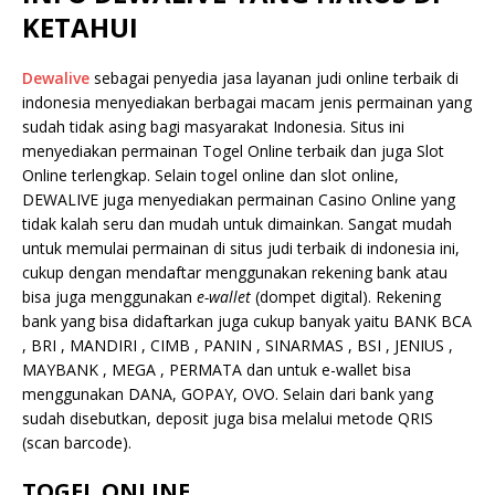
KETAHUI
Dewalive
sebagai penyedia jasa layanan judi online terbaik di
indonesia menyediakan berbagai macam jenis permainan yang
sudah tidak asing bagi masyarakat Indonesia. Situs ini
menyediakan permainan Togel Online terbaik dan juga Slot
Online terlengkap. Selain togel online dan slot online,
DEWALIVE juga menyediakan permainan Casino Online yang
tidak kalah seru dan mudah untuk dimainkan. Sangat mudah
untuk memulai permainan di situs judi terbaik di indonesia ini,
cukup dengan mendaftar menggunakan rekening bank atau
bisa juga menggunakan
e-wallet
(dompet digital). Rekening
bank yang bisa didaftarkan juga cukup banyak yaitu BANK BCA
, BRI , MANDIRI , CIMB , PANIN , SINARMAS , BSI , JENIUS ,
MAYBANK , MEGA , PERMATA dan untuk e-wallet bisa
menggunakan DANA, GOPAY, OVO. Selain dari bank yang
sudah disebutkan, deposit juga bisa melalui metode QRIS
(scan barcode).
TOGEL ONLINE