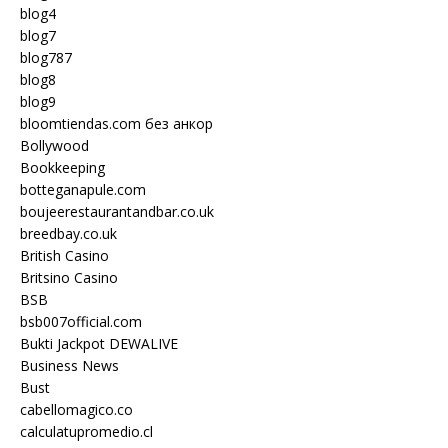
blog4
blog7
blog787
blog8
blog9
bloomtiendas.com без анкор
Bollywood
Bookkeeping
botteganapule.com
boujeerestaurantandbar.co.uk
breedbay.co.uk
British Casino
Britsino Casino
BSB
bsb007official.com
Bukti Jackpot DEWALIVE
Business News
Bust
cabellomagico.co
calculatupromedio.cl