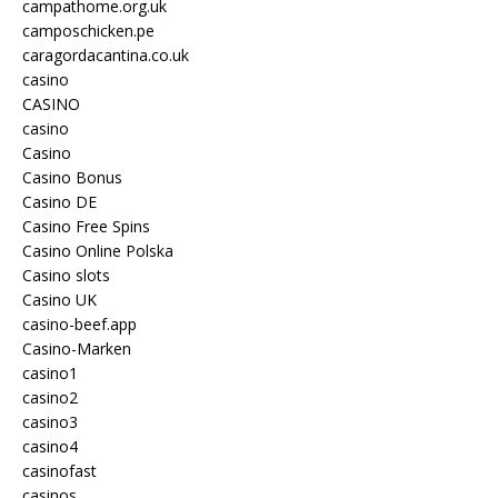
campathome.org.uk
camposchicken.pe
caragordacantina.co.uk
casino
CASINO
casino
Casino
Casino Bonus
Casino DE
Casino Free Spins
Casino Online Polska
Casino slots
Casino UK
casino-beef.app
Casino-Marken
casino1
casino2
casino3
casino4
casinofast
casinos