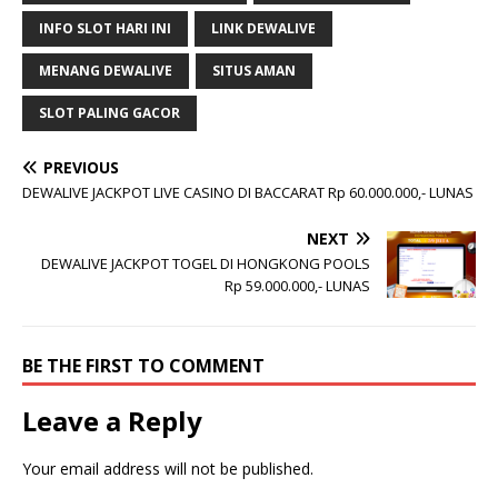
INFO SLOT HARI INI
LINK DEWALIVE
MENANG DEWALIVE
SITUS AMAN
SLOT PALING GACOR
PREVIOUS
DEWALIVE JACKPOT LIVE CASINO DI BACCARAT Rp 60.000.000,- LUNAS
NEXT
DEWALIVE JACKPOT TOGEL DI HONGKONG POOLS
Rp 59.000.000,- LUNAS
BE THE FIRST TO COMMENT
Leave a Reply
Your email address will not be published.