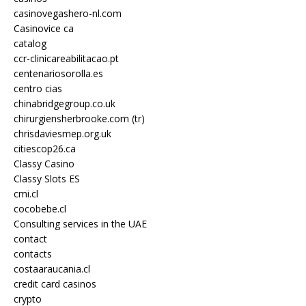
casinovegashero-nl.com
Casinovice ca
catalog
ccr-clinicareabilitacao.pt
centenariosorolla.es
centro cias
chinabridgegroup.co.uk
chirurgiensherbrooke.com (tr)
chrisdaviesmep.org.uk
citiescop26.ca
Classy Casino
Classy Slots ES
cmi.cl
cocobebe.cl
Consulting services in the UAE
contact
contacts
costaaraucania.cl
credit card casinos
crypto