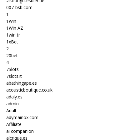
.aktiongutesbier.de
007-bsb.com
1
1Win
1Win AZ
1win tr
1xBet
2
20bet
4
7Slots
7slots.it
abathingape.es
acousticboutique.co.uk
adaly.es
admin
Adult
adymainox.com
Affiliate
ai companion
alcrique.es