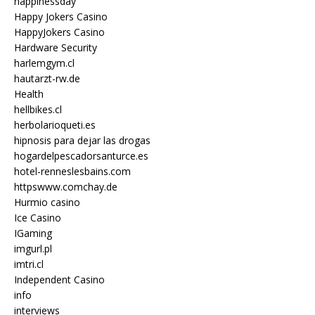
happinessday
Happy Jokers Casino
HappyJokers Casino
Hardware Security
harlemgym.cl
hautarzt-rw.de
Health
hellbikes.cl
herbolarioqueti.es
hipnosis para dejar las drogas
hogardelpescadorsanturce.es
hotel-renneslesbains.com
httpswww.comchay.de
Hurmio casino
Ice Casino
IGaming
imgurl.pl
imtri.cl
Independent Casino
info
interviews