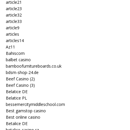
article21
article23
article32
article33
article9
articles
articles14
Az11
Bahiscom
balbet casino
bamboofurnitureboards.co.uk
bdsm-shop-24.de
Beef Casino (2)
Beef Casino (3)
Belatice DE
Belatice PL
bessemercitymiddleschool.com
Best gamstop casino
Best online casino
Betalice DE
betalice-casino.cz