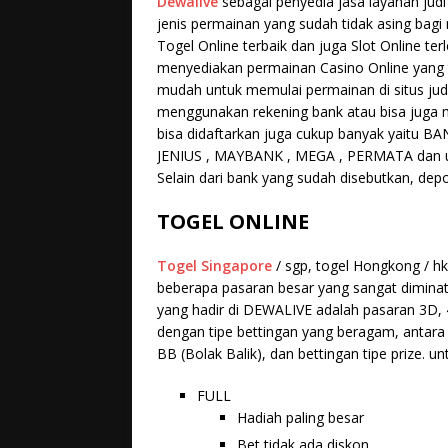
Dewalive
sebagai penyedia jasa layanan jud
jenis permainan yang sudah tidak asing bagi
Togel Online terbaik dan juga Slot Online ter
menyediakan permainan Casino Online yang 
mudah untuk memulai permainan di situs judi
menggunakan rekening bank atau bisa jug
bisa didaftarkan juga cukup banyak yaitu B
JENIUS , MAYBANK , MEGA , PERMATA dan u
Selain dari bank yang sudah disebutkan, depo
TOGEL ONLINE
Togel Singapore
/ sgp, togel Hongkong / hk
beberapa pasaran besar yang sangat diminati 
yang hadir di DEWALIVE adalah pasaran 3D, 
dengan tipe bettingan yang beragam, antara lai
BB (Bolak Balik), dan bettingan tipe prize. un
FULL
Hadiah paling besar
Bet tidak ada diskon