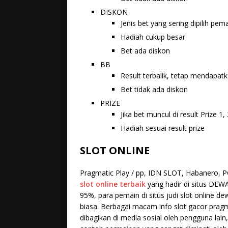
DISKON
Jenis bet yang sering dipilih pem
Hadiah cukup besar
Bet ada diskon
BB
Result terbalik, tetap mendapat
Bet tidak ada diskon
PRIZE
Jika bet muncul di result Prize 
Hadiah sesuai result prize
SLOT ONLINE
Pragmatic Play / pp, IDN SLOT, Habanero, PG
slot online terbaik
yang hadir di situs DEWA
95%, para pemain di situs judi slot online 
biasa. Berbagai macam info slot gacor pragma
dibagikan di media sosial oleh pengguna lai