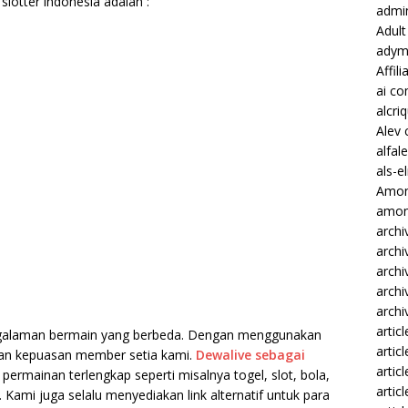
lotter indonesia adalah :
admi
Adult
adym
Affili
ai c
alcri
Alev 
alfa
als-e
Amon
amonb
archi
archi
archi
archi
archi
articl
ngalaman bermain yang berbeda. Dengan menggunakan
artic
skan kepuasan member setia kami.
Dewalive sebagai
artic
 permainan terlengkap seperti misalnya togel, slot, bola,
artic
 Kami juga selalu menyediakan link alternatif untuk para