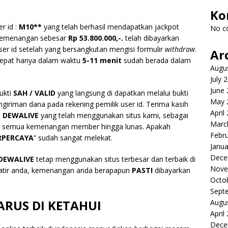
Ko
r id :
M10**
yang telah berhasil mendapatkan jackpot
No c
emenangan sebesar
Rp
53.800.000
,-.
telah dibayarkan
ser id setelah yang bersangkutan mengisi formulir
withdraw
.
Ar
cepat hanya dalam waktu
5-11 menit
sudah berada dalam
Augu
July 
June
bukti
SAH / VALID
yang langsung di dapatkan melalui bukti
May 
giriman dana pada rekening pemilik user id. Terima kasih
April
a
DEWALIVE
yang telah menggunakan situs kami, sebagai
Marc
r semua kemenangan member hingga lunas. Apakah
Febr
RPERCAYA
” sudah sangat melekat.
Janua
Dece
DEWALIVE
tetap menggunakan situs terbesar dan terbaik di
Nove
watir anda, kemenangan anda berapapun
PASTI
dibayarkan
Octo
Sept
ARUS DI KETAHUI
Augu
April
Dece