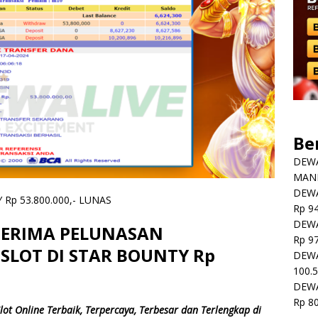
Be
DEWA
MANI
DEWA
Rp 53.800.000,- LUNAS
Rp 9
DEWA
NERIMA PELUNASAN
Rp 9
LOT DI STAR BOUNTY Rp
DEWA
100.
DEWA
Rp 8
Slot Online Terbaik, Terpercaya, Terbesar dan Terlengkap di