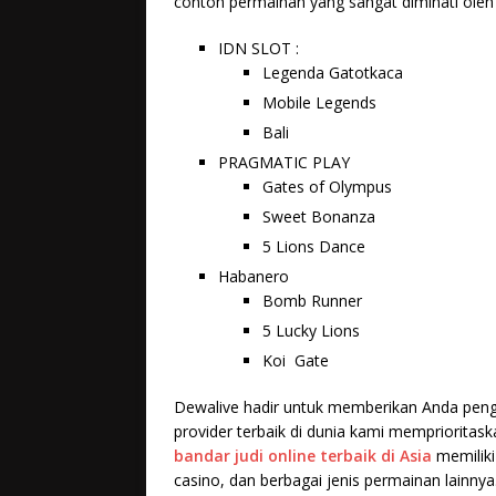
contoh permainan yang sangat diminati oleh s
IDN SLOT :
Legenda Gatotkaca
Mobile Legends
Bali
PRAGMATIC PLAY
Gates of Olympus
Sweet Bonanza
5 Lions Dance
Habanero
Bomb Runner
5 Lucky Lions
Koi Gate
Dewalive hadir untuk memberikan Anda pe
provider terbaik di dunia kami mempriorita
bandar judi online terbaik di Asia
memiliki
casino, dan berbagai jenis permainan lainnya.