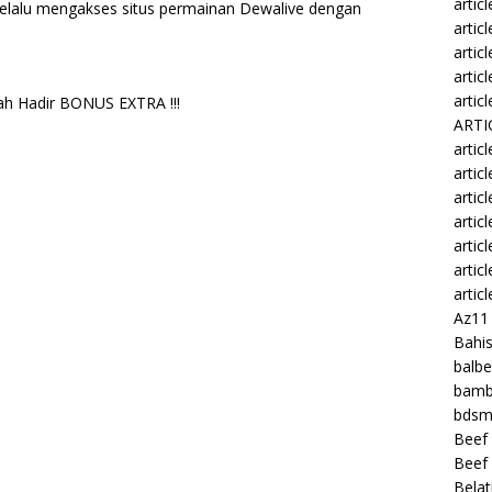
artic
elalu mengakses situs permainan Dewalive dengan
artic
artic
artic
artic
h Hadir BONUS EXTRA !!!
ARTI
artic
artic
artic
artic
artic
articl
artic
Az11
Bahi
balbe
bamb
bdsm
Beef 
Beef 
Belat