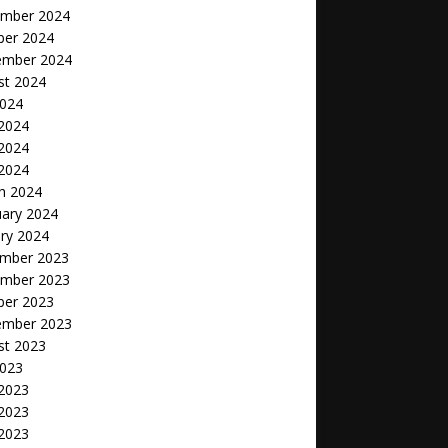
mber 2024
ber 2024
ember 2024
st 2024
2024
 2024
2024
 2024
h 2024
uary 2024
ry 2024
mber 2023
mber 2023
ber 2023
ember 2023
st 2023
2023
 2023
2023
 2023