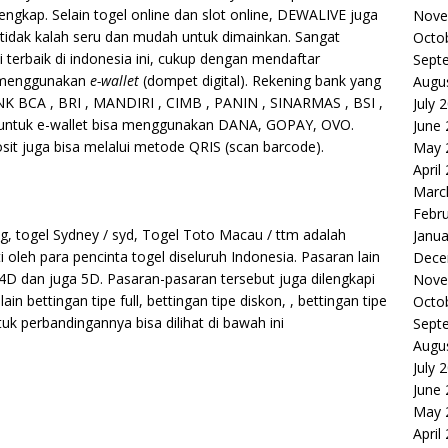
lengkap. Selain togel online dan slot online, DEWALIVE juga
Nove
tidak kalah seru dan mudah untuk dimainkan. Sangat
Octo
 terbaik di indonesia ini, cukup dengan mendaftar
Sept
a menggunakan
e-wallet
(dompet digital). Rekening bank yang
Augu
ANK BCA , BRI , MANDIRI , CIMB , PANIN , SINARMAS , BSI ,
July 
ntuk e-wallet bisa menggunakan DANA, GOPAY, OVO.
June
sit juga bisa melalui metode QRIS (scan barcode).
May 
April
Marc
Febr
g, togel Sydney / syd, Togel Toto Macau / ttm adalah
Janua
oleh para pencinta togel diseluruh Indonesia. Pasaran lain
Dece
4D dan juga 5D. Pasaran-pasaran tersebut juga dilengkapi
Nove
n bettingan tipe full, bettingan tipe diskon, , bettingan tipe
Octo
tuk perbandingannya bisa dilihat di bawah ini
Sept
Augu
July 
June
May 
April