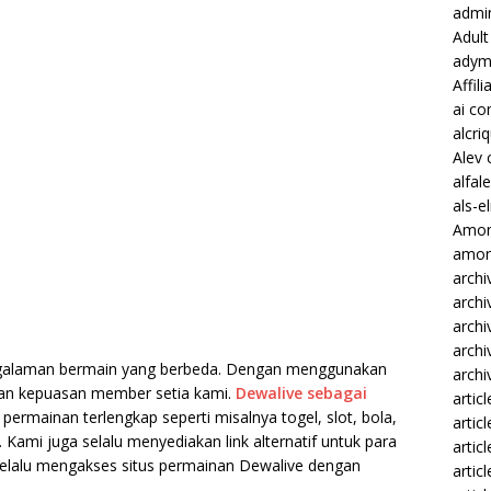
admi
Adult
adym
Affili
ai c
alcri
Alev 
alfa
als-e
Amon
amonb
archi
archi
archi
archi
ngalaman bermain yang berbeda. Dengan menggunakan
archi
skan kepuasan member setia kami.
Dewalive sebagai
articl
 permainan terlengkap seperti misalnya togel, slot, bola,
artic
 Kami juga selalu menyediakan link alternatif untuk para
artic
elalu mengakses situs permainan Dewalive dengan
artic