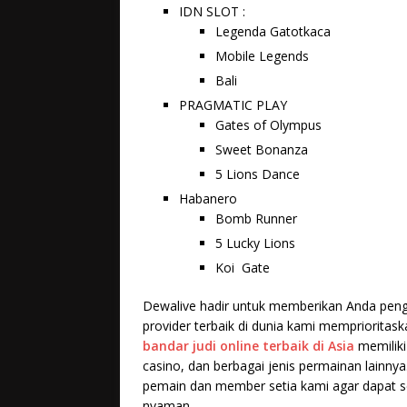
IDN SLOT :
Legenda Gatotkaca
Mobile Legends
Bali
PRAGMATIC PLAY
Gates of Olympus
Sweet Bonanza
5 Lions Dance
Habanero
Bomb Runner
5 Lucky Lions
Koi Gate
Dewalive hadir untuk memberikan Anda pe
provider terbaik di dunia kami mempriorita
bandar judi online terbaik di Asia
memiliki
casino, dan berbagai jenis permainan lainnya.
pemain dan member setia kami agar dapat s
nyaman.