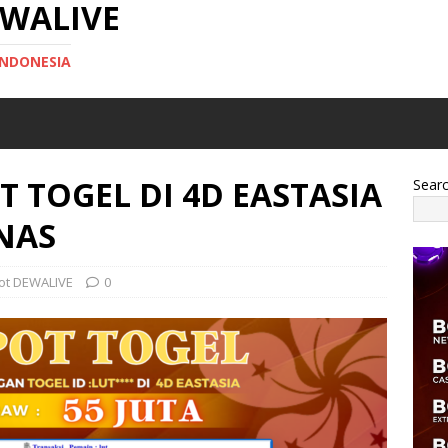
EWALIVE
 INDONESIA
T TOGEL DI 4D EASTASIA
Sear
UNAS
pot DEWALIVE
0