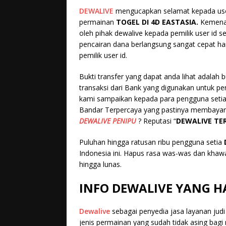
DEWALIVE
mengucapkan selamat kepada user
permainan
TOGEL DI 4D EASTASIA.
Kemena
oleh pihak dewalive kepada pemilik user id 
pencairan dana berlangsung sangat cepat h
pemilik user id.
Bukti transfer yang dapat anda lihat adalah 
transaksi dari Bank yang digunakan untuk pen
kami sampaikan kepada para pengguna seti
Bandar Terpercaya yang pastinya membaya
DEWALIVE
PENIPU
? Reputasi “
DEWALIVE
TE
Puluhan hingga ratusan ribu pengguna setia
Indonesia ini. Hapus rasa was-was dan kha
hingga lunas.
INFO DEWALIVE
YANG H
Dewalive
sebagai penyedia jasa layanan jud
jenis permainan yang sudah tidak asing bagi