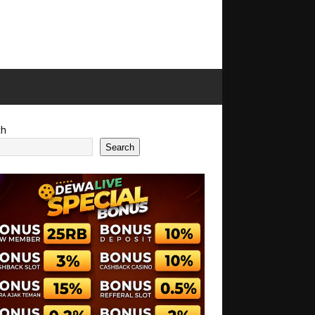
ch
Search