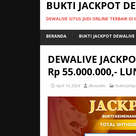
BUKTI JACKPOT D
DEWALIVE SITUS JUDI ONLINE TERBAIK DI
BERANDA
BUKTI JACKPOT DEWALIVE
DEWALIVE JACKPO
Rp 55.000.000,- L
April 14, 2024
dliveadm
Bukti Jack