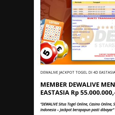
DEWALIVE JACKPOT TOGEL DI 4D EASTASIA 
MEMBER DEWALIVE MEN
EASTASIA Rp 55.000.000
“
DEWALIVE
Situs Togel Online, Casino Online, 
Indonesia – Jackpot berapapun pasti dibayar”