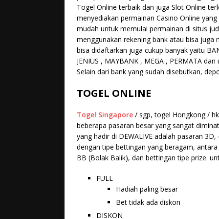
Togel Online terbaik dan juga Slot Online ter
menyediakan permainan Casino Online yang 
mudah untuk memulai permainan di situs judi
menggunakan rekening bank atau bisa jug
bisa didaftarkan juga cukup banyak yaitu B
JENIUS , MAYBANK , MEGA , PERMATA dan u
Selain dari bank yang sudah disebutkan, depo
TOGEL ONLINE
Togel Singapore
/ sgp, togel Hongkong / hk
beberapa pasaran besar yang sangat diminati 
yang hadir di DEWALIVE adalah pasaran 3D, 
dengan tipe bettingan yang beragam, antara lai
BB (Bolak Balik), dan bettingan tipe prize. un
FULL
Hadiah paling besar
Bet tidak ada diskon
DISKON