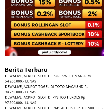
Berita Terbaru
DEWALIVE JACKPOT SLOT DI PURE SWEET MANIA Rp
54.200.000,- LUNAS
DEWALIVE JACKPOT TOGEL DI TOTO MACAU 4D Rp
94.750.000,- LUNAS
DEWALIVE JACKPOT SLOT DI PYSHCO HEROES Rp
97.500.000,- LUNAS
DEWALIVE JACKPOT SLOT DI RABBIT HEIST Rp 100.500.000,-