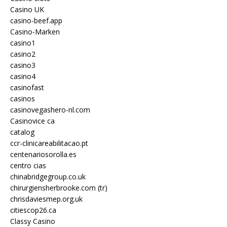
Casino UK
casino-beef.app
Casino-Marken
casino1
casino2
casino3
casino4
casinofast
casinos
casinovegashero-nl.com
Casinovice ca
catalog
ccr-clinicareabilitacao.pt
centenariosorolla.es
centro cias
chinabridgegroup.co.uk
chirurgiensherbrooke.com (tr)
chrisdaviesmep.org.uk
citiescop26.ca
Classy Casino