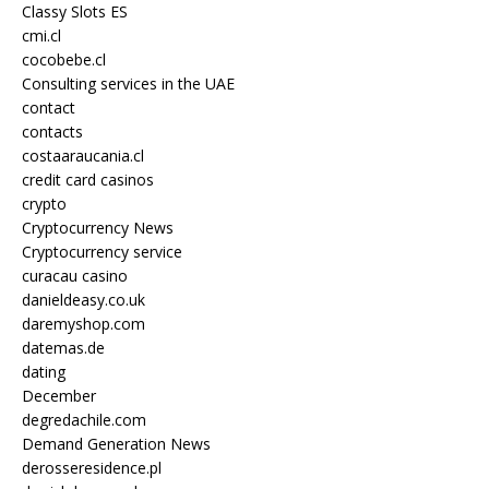
Classy Slots ES
cmi.cl
cocobebe.cl
Consulting services in the UAE
contact
contacts
costaaraucania.cl
credit card casinos
crypto
Cryptocurrency News
Cryptocurrency service
curacau casino
danieldeasy.co.uk
daremyshop.com
datemas.de
dating
December
degredachile.com
Demand Generation News
derosseresidence.pl