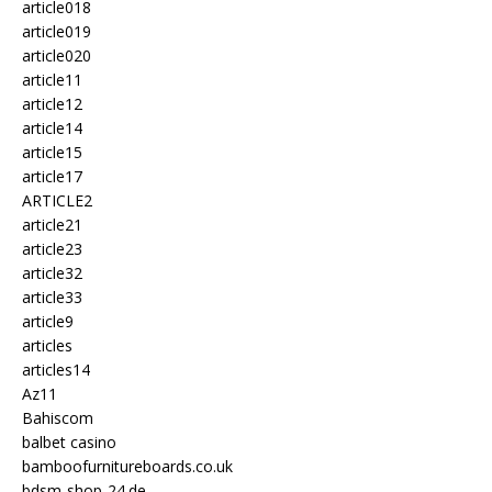
article018
article019
article020
article11
article12
article14
article15
article17
ARTICLE2
article21
article23
article32
article33
article9
articles
articles14
Az11
Bahiscom
balbet casino
bamboofurnitureboards.co.uk
bdsm-shop-24.de