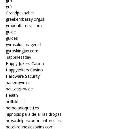
gr4
gr5
Grandpashabet
greekembassy.org.uk
grupoaltaterra.com
guide
guides
gymsaludimagen.cl
gyroskingjax.com
happinessday
Happy Jokers Casino
HappyJokers Casino
Hardware Security
harlemgym.cl
hautarzt-rw.de
Health
hellbikes.cl
herbolarioqueti.es
hipnosis para dejar las drogas
hogardelpescadorsanturce.es
hotel-renneslesbains.com