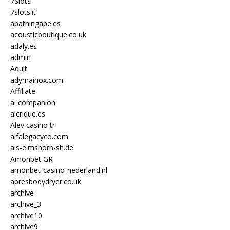
7Slots
7slots.it
abathingape.es
acousticboutique.co.uk
adaly.es
admin
Adult
adymainox.com
Affiliate
ai companion
alcrique.es
Alev casino tr
alfalegacyco.com
als-elmshorn-sh.de
Amonbet GR
amonbet-casino-nederland.nl
apresbodydryer.co.uk
archive
archive_3
archive10
archive9