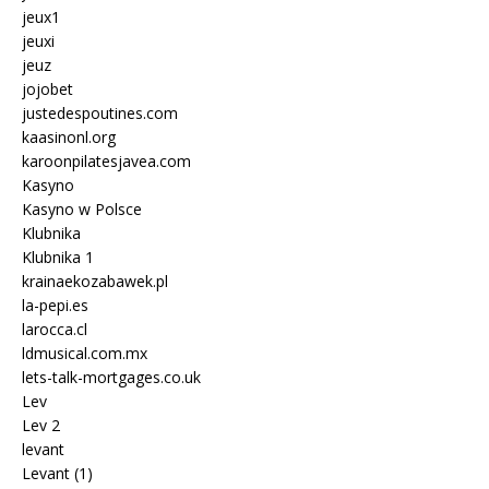
jeux1
jeuxi
jeuz
jojobet
justedespoutines.com
kaasinonl.org
karoonpilatesjavea.com
Kasyno
Kasyno w Polsce
Klubnika
Klubnika 1
krainaekozabawek.pl
la-pepi.es
larocca.cl
ldmusical.com.mx
lets-talk-mortgages.co.uk
Lev
Lev 2
levant
Levant (1)