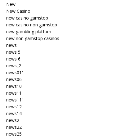
New
New Casino
new casino gamstop
new casino non gamstop
new gambling platfom
new non gamstop casinos
news
news 5
news 6
news_2
news011
news06
news10
news11
news111
news12
news14
news2
news22
news25