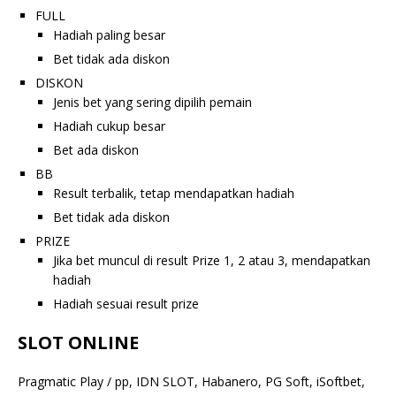
FULL
Hadiah paling besar
Bet tidak ada diskon
DISKON
Jenis bet yang sering dipilih pemain
Hadiah cukup besar
Bet ada diskon
BB
Result terbalik, tetap mendapatkan hadiah
Bet tidak ada diskon
PRIZE
Jika bet muncul di result Prize 1, 2 atau 3, mendapatkan
hadiah
Hadiah sesuai result prize
SLOT ONLINE
Pragmatic Play / pp, IDN SLOT, Habanero, PG Soft, iSoftbet,