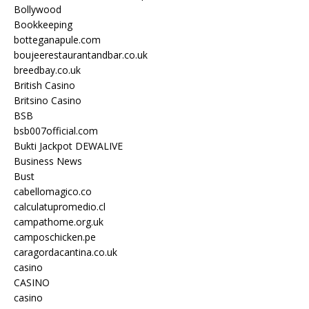
Bollywood
Bookkeeping
botteganapule.com
boujeerestaurantandbar.co.uk
breedbay.co.uk
British Casino
Britsino Casino
BSB
bsb007official.com
Bukti Jackpot DEWALIVE
Business News
Bust
cabellomagico.co
calculatupromedio.cl
campathome.org.uk
camposchicken.pe
caragordacantina.co.uk
casino
CASINO
casino