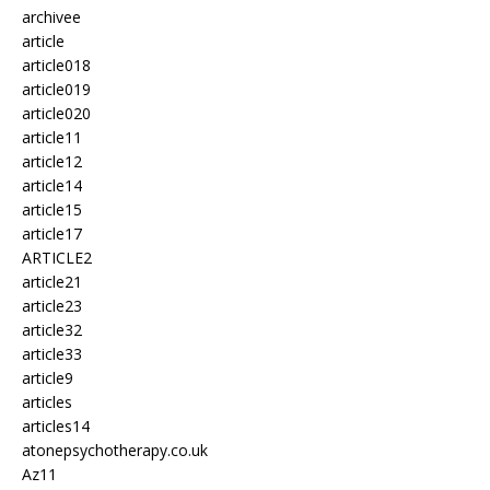
archivee
article
article018
article019
article020
article11
article12
article14
article15
article17
ARTICLE2
article21
article23
article32
article33
article9
articles
articles14
atonepsychotherapy.co.uk
Az11