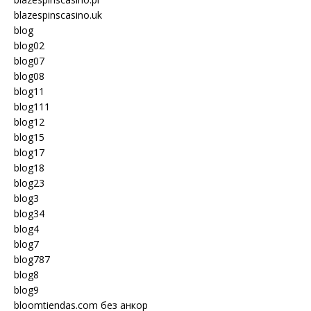
blazespinscasino.uk
blog
blog02
blog07
blog08
blog11
blog111
blog12
blog15
blog17
blog18
blog23
blog3
blog34
blog4
blog7
blog787
blog8
blog9
bloomtiendas.com без анкор