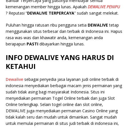
Bandar Terpercaya yang pastinya membayar semua
kemenangan member hingga lunas. Apakah
DEWALIVE
PENIPU
? Reputasi “
DEWALIVE
TERPERCAYA
” sudah sangat melekat.
Puluhan hingga ratusan ribu pengguna setia
DEWALIVE
tetap
menggunakan situs terbesar dan terbaik di Indonesia ini. Hapus
rasa was-was dan khawatir anda, kemenangan anda
berapapun
PASTI
dibayarkan hingga lunas.
INFO DEWALIVE
YANG HARUS DI
KETAHUI
Dewalive
sebagai penyedia jasa layanan judi online terbaik di
indonesia menyediakan berbagai macam jenis permainan yang
sudah tidak asing bagi masyarakat Indonesia. Situs ini
menyediakan permainan Togel Online terbaik dan juga Slot
Online terlengkap. Selain togel online dan slot online,
DEWALIVE juga menyediakan permainan Casino Online yang
tidak kalah seru dan mudah untuk dimainkan. Sangat mudah
untuk memulai permainan di situs judi terbaik di indonesia ini,