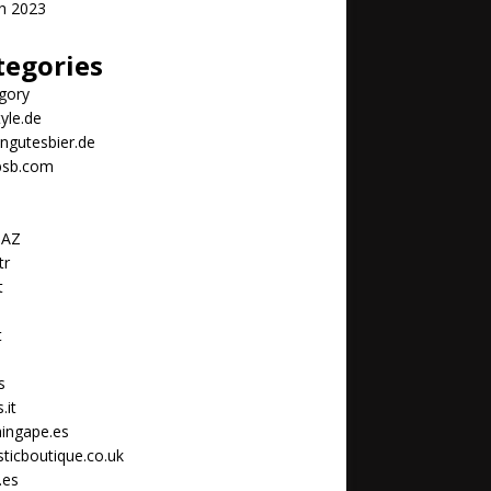
h 2023
tegories
gory
tyle.de
ongutesbier.de
bsb.com
 AZ
tr
t
t
s
.it
ingape.es
ticboutique.co.uk
.es