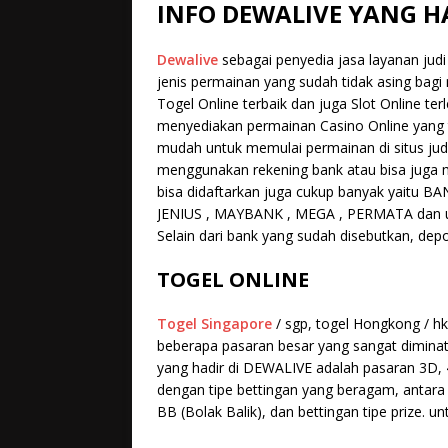
INFO DEWALIVE
YANG H
Dewalive
sebagai penyedia jasa layanan jud
jenis permainan yang sudah tidak asing bagi
Togel Online terbaik dan juga Slot Online ter
menyediakan permainan Casino Online yang 
mudah untuk memulai permainan di situs judi
menggunakan rekening bank atau bisa jug
bisa didaftarkan juga cukup banyak yaitu B
JENIUS , MAYBANK , MEGA , PERMATA dan u
Selain dari bank yang sudah disebutkan, depo
TOGEL ONLINE
Togel Singapore
/ sgp, togel Hongkong / hk
beberapa pasaran besar yang sangat diminati 
yang hadir di DEWALIVE adalah pasaran 3D, 
dengan tipe bettingan yang beragam, antara lai
BB (Bolak Balik), dan bettingan tipe prize. un