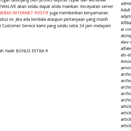
admi
EWALIVE akan selalu dapat anda mainkan. Kecepatan server
Adult
BEBAS INTERNET POSTIF
juga memberikan kenyamanan
adym
situs ini. Jika ada kendala ataupun pertanyaan yang masih
Affili
 Customer Service kami yang selalu setia 24 jam melayani
ai c
alcri
Alev 
alfa
h Hadir BONUS EXTRA !!!
als-e
Amon
amonb
archi
archi
archi
archi
archi
articl
artic
artic
artic