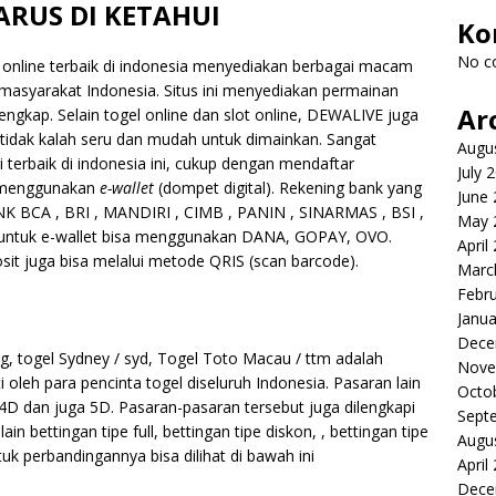
ARUS DI KETAHUI
Ko
No c
i online terbaik di indonesia menyediakan berbagai macam
 masyarakat Indonesia. Situs ini menyediakan permainan
Ar
lengkap. Selain togel online dan slot online, DEWALIVE juga
tidak kalah seru dan mudah untuk dimainkan. Sangat
Augu
 terbaik di indonesia ini, cukup dengan mendaftar
July 
a menggunakan
e-wallet
(dompet digital). Rekening bank yang
June
ANK BCA , BRI , MANDIRI , CIMB , PANIN , SINARMAS , BSI ,
May 
ntuk e-wallet bisa menggunakan DANA, GOPAY, OVO.
April
sit juga bisa melalui metode QRIS (scan barcode).
Marc
Febr
Janua
Dece
g, togel Sydney / syd, Togel Toto Macau / ttm adalah
Nove
oleh para pencinta togel diseluruh Indonesia. Pasaran lain
Octo
4D dan juga 5D. Pasaran-pasaran tersebut juga dilengkapi
Sept
n bettingan tipe full, bettingan tipe diskon, , bettingan tipe
Augu
tuk perbandingannya bisa dilihat di bawah ini
April
Dece