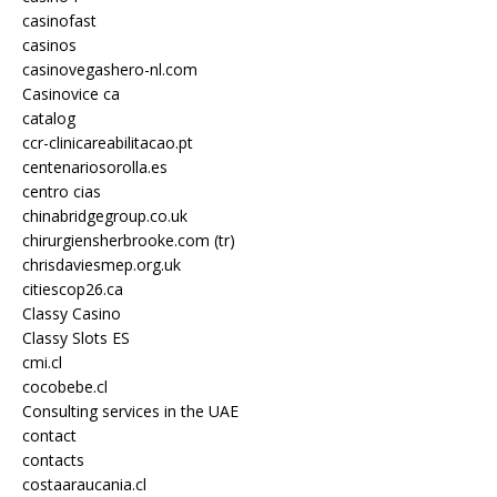
casinofast
casinos
casinovegashero-nl.com
Casinovice ca
catalog
ccr-clinicareabilitacao.pt
centenariosorolla.es
centro cias
chinabridgegroup.co.uk
chirurgiensherbrooke.com (tr)
chrisdaviesmep.org.uk
citiescop26.ca
Classy Casino
Classy Slots ES
cmi.cl
cocobebe.cl
Consulting services in the UAE
contact
contacts
costaaraucania.cl