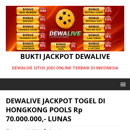
BUKTI JACKPOT DEWALIVE
DEWALIVE SITUS JUDI ONLINE TERBAIK DI INDONESIA
DEWALIVE JACKPOT TOGEL DI
HONGKONG POOLS Rp
70.000.000,- LUNAS