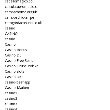
cabellomagico.co
calculatupromedio.cl
campathome.org.uk
camposchicken.pe
caragordacantina.co.uk
casino
CASINO
casino
Casino
Casino Bonus
Casino DE
Casino Free Spins
Casino Online Polska
Casino slots
Casino UK
casino-beef.app
Casino-Marken
casino1
casino2
casino3
casino4