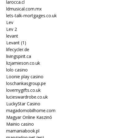
larocca.cl
ldmusical.com.mx
lets-talk-mortgages.co.uk
Lev
Lev 2
levant
Levant (1)
lifecycler.de
livingspirit.ca
lizjamieson.co.uk
lolo casino
Loonie play casino
loschankasgroup.pe
lovemygifts.co.uk
lucieswardrobe.co.uk
LuckyStar Casino
magadomobilhome.com
Magyar Online Kaszinó
Mainio casino
mamaniabook.pl
mangadop.net (en)