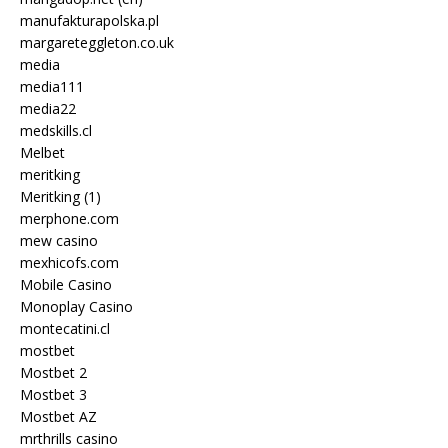
manufakturapolska.pl
margareteggleton.co.uk
media
media111
media22
medskills.cl
Melbet
meritking
Meritking (1)
merphone.com
mew casino
mexhicofs.com
Mobile Casino
Monoplay Casino
montecatini.cl
mostbet
Mostbet 2
Mostbet 3
Mostbet AZ
mrthrills casino