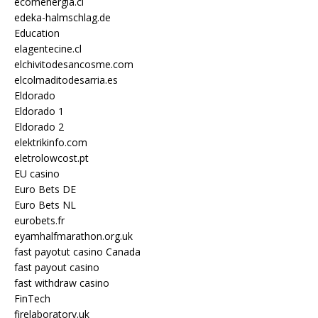
ecomenergia.cl
edeka-halmschlag.de
Education
elagentecine.cl
elchivitodesancosme.com
elcolmaditodesarria.es
Eldorado
Eldorado 1
Eldorado 2
elektrikinfo.com
eletrolowcost.pt
EU casino
Euro Bets DE
Euro Bets NL
eurobets.fr
eyamhalfmarathon.org.uk
fast payotut casino Canada
fast payout casino
fast withdraw casino
FinTech
firelaboratory.uk