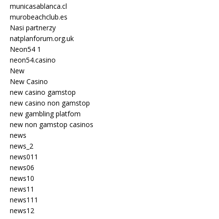
municasablanca.cl
murobeachclub.es
Nasi partnerzy
natplanforum.org.uk
Neon54 1
neon54.casino
New
New Casino
new casino gamstop
new casino non gamstop
new gambling platfom
new non gamstop casinos
news
news_2
news011
news06
news10
news11
news111
news12