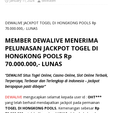
January 11, 2024
dliveadm
DEWALIVE JACKPOT TOGEL DI HONGKONG POOLS Rp
70.000.000,- LUNAS
MEMBER DEWALIVE MENERIMA
PELUNASAN JACKPOT TOGEL DI
HONGKONG POOLS Rp
70.000.000,- LUNAS
“
DEWALIVE
Situs Togel Online, Casino Online, Slot Online Terbaik,
Terpercaya, Terbesar dan Terlengkap di Indonesia – Jackpot
berapapun pasti dibayar”
DEWALIVE
mengucapkan selamat kepada user id :
OHT***
yang telah berhasil mendapatkan jackpot pada permainan
TOGEL DI HONGKONG POOLS.
Kemenangan sebesar
Rp