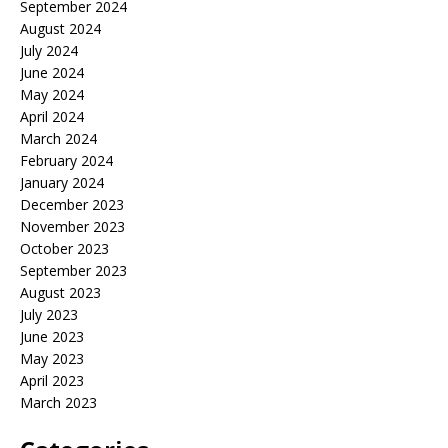
September 2024
August 2024
July 2024
June 2024
May 2024
April 2024
March 2024
February 2024
January 2024
December 2023
November 2023
October 2023
September 2023
August 2023
July 2023
June 2023
May 2023
April 2023
March 2023