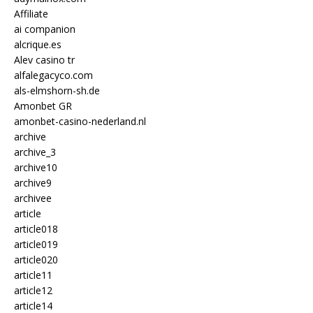
Affiliate
ai companion
alcrique.es
Alev casino tr
alfalegacyco.com
als-elmshorn-sh.de
Amonbet GR
amonbet-casino-nederland.nl
archive
archive_3
archive10
archive9
archivee
article
article018
article019
article020
article11
article12
article14