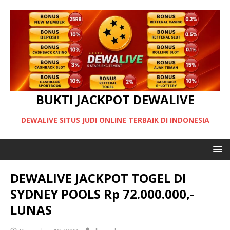
BUKTI JACKPOT DEWALIVE
DEWALIVE SITUS JUDI ONLINE TERBAIK DI INDONESIA
DEWALIVE JACKPOT TOGEL DI
SYDNEY POOLS Rp 72.000.000,-
LUNAS