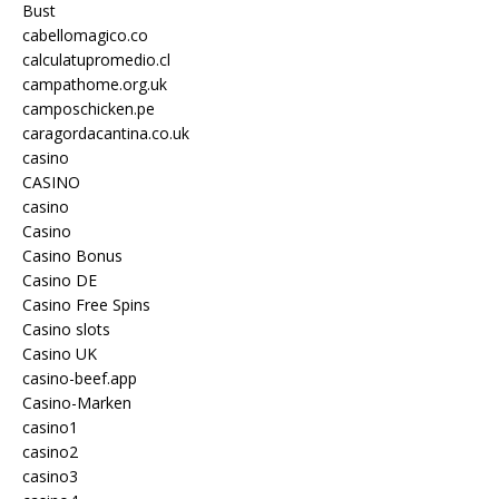
Bust
cabellomagico.co
calculatupromedio.cl
campathome.org.uk
camposchicken.pe
caragordacantina.co.uk
casino
CASINO
casino
Casino
Casino Bonus
Casino DE
Casino Free Spins
Casino slots
Casino UK
casino-beef.app
Casino-Marken
casino1
casino2
casino3