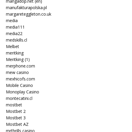
mangadop.net (en)
manufakturapolska.pl
margareteggleton.co.uk
media
media111
media22
medskills.cl
Melbet
meritking
Meritking (1)
merphone.com
mew casino
mexhicofs.com
Mobile Casino
Monoplay Casino
montecatini.cl
mostbet
Mostbet 2
Mostbet 3
Mostbet AZ
mrthrills casino