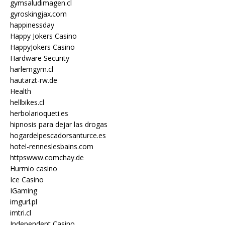
gymsaludimagen.cl
gyroskingjax.com
happinessday
Happy Jokers Casino
HappyJokers Casino
Hardware Security
harlemgym.cl
hautarzt-rw.de
Health
hellbikes.cl
herbolarioqueti.es
hipnosis para dejar las drogas
hogardelpescadorsanturce.es
hotel-renneslesbains.com
httpswww.comchay.de
Hurmio casino
Ice Casino
IGaming
imgurl.pl
imtri.cl
Independent Casino