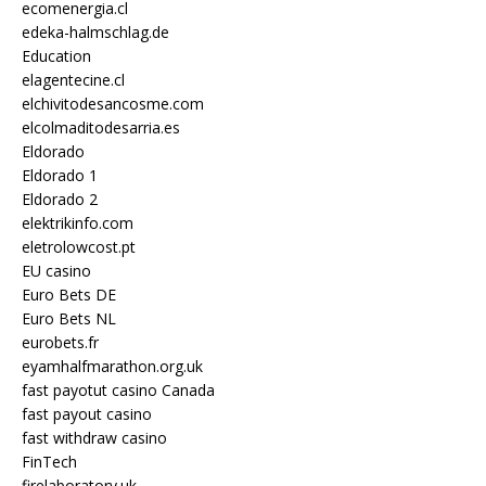
ecomenergia.cl
edeka-halmschlag.de
Education
elagentecine.cl
elchivitodesancosme.com
elcolmaditodesarria.es
Eldorado
Eldorado 1
Eldorado 2
elektrikinfo.com
eletrolowcost.pt
EU casino
Euro Bets DE
Euro Bets NL
eurobets.fr
eyamhalfmarathon.org.uk
fast payotut casino Canada
fast payout casino
fast withdraw casino
FinTech
firelaboratory.uk