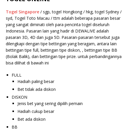
Togel Singapore
/ sgp, togel Hongkong / hkg, togel Sydney /
syd, Togel Toto Macau / ttm adalah beberapa pasaran besar
yang sangat diminati oleh para pencinta togel diseluruh
Indonesia. Pasaran lain yang hadir di DEWALIVE adalah
pasaran 3D, 4D dan juga 5D. Pasaran-pasaran tersebut juga
dilengkapi dengan tipe bettingan yang beragam, antara lain
bettingan tipe full, bettingan tipe diskon, , bettingan tipe BB
(Bolak Balik), dan bettingan tipe prize. untuk perbandingannya
bisa dilihat di bawah ini
FULL
Hadiah paling besar
Bet tidak ada diskon
DISKON
Jenis bet yang sering dipilih pemain
Hadiah cukup besar
Bet ada diskon
BB