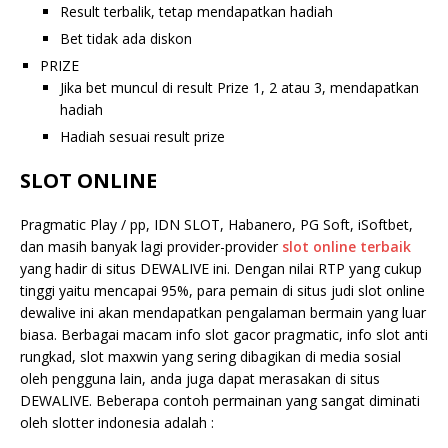
Result terbalik, tetap mendapatkan hadiah
Bet tidak ada diskon
PRIZE
Jika bet muncul di result Prize 1, 2 atau 3, mendapatkan
hadiah
Hadiah sesuai result prize
SLOT ONLINE
Pragmatic Play / pp, IDN SLOT, Habanero, PG Soft, iSoftbet,
dan masih banyak lagi provider-provider
slot online terbaik
yang hadir di situs DEWALIVE ini. Dengan nilai RTP yang cukup
tinggi yaitu mencapai 95%, para pemain di situs judi slot online
dewalive ini akan mendapatkan pengalaman bermain yang luar
biasa. Berbagai macam info slot gacor pragmatic, info slot anti
rungkad, slot maxwin yang sering dibagikan di media sosial
oleh pengguna lain, anda juga dapat merasakan di situs
DEWALIVE. Beberapa contoh permainan yang sangat diminati
oleh slotter indonesia adalah :