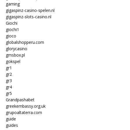
gaming
gigaspinz-casino-spelen.nl
gigaspinz-slots-casino.nl
Giochi
giochi1
gioco
globalshopperu.com
glorycasino
gmsbox.pl
gokspel
gr1
gr2
gr3
gr4
gr5
Grandpashabet
greekembassy.org.uk
grupoaltaterra.com
guide
guides