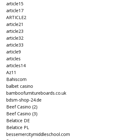
article15
article17
ARTICLE2
article21
article23
article32
article33
article9
articles
articles14
Az11
Bahiscom
balbet casino
bamboofurnitureboards.co.uk
bdsm-shop-24.de
Beef Casino (2)
Beef Casino (3)
Belatice DE
Belatice PL
bessemercitymiddleschool.com