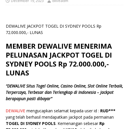
December 19, 2023
dliveadm
DEWALIVE JACKPOT TOGEL DI SYDNEY POOLS Rp
72.000.000,- LUNAS
MEMBER DEWALIVE MENERIMA
PELUNASAN JACKPOT TOGEL DI
SYDNEY POOLS Rp 72.000.000,-
LUNAS
“
DEWALIVE
Situs Togel Online, Casino Online, Slot Online Terbaik,
Terpercaya, Terbesar dan Terlengkap di Indonesia – Jackpot
berapapun pasti dibayar”
DEWALIVE
mengucapkan selamat kepada user id :
RUD***
yang telah berhasil mendapatkan jackpot pada permainan
TOGEL DI SYDNEY POOLS
. Kemenangan sebesar
Rp