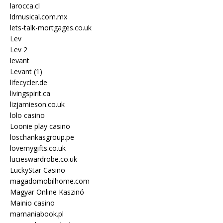
larocca.cl
ldmusical.com.mx
lets-talk-mortgages.co.uk
Lev
Lev 2
levant
Levant (1)
lifecycler.de
livingspirit.ca
lizjamieson.co.uk
lolo casino
Loonie play casino
loschankasgroup.pe
lovemygifts.co.uk
lucieswardrobe.co.uk
LuckyStar Casino
magadomobilhome.com
Magyar Online Kaszinó
Mainio casino
mamaniabook.pl