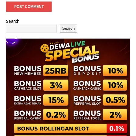
Search
Search