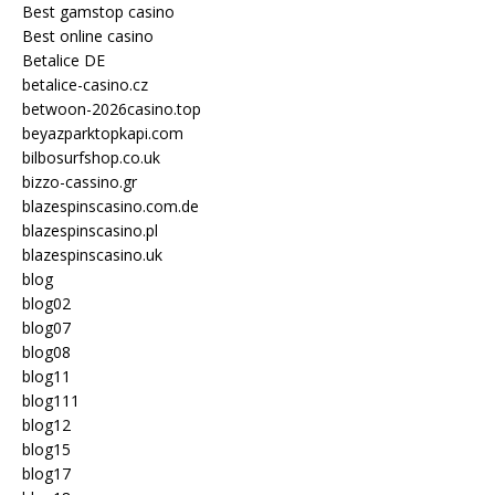
Best gamstop casino
Best online casino
Betalice DE
betalice-casino.cz
betwoon-2026casino.top
beyazparktopkapi.com
bilbosurfshop.co.uk
bizzo-cassino.gr
blazespinscasino.com.de
blazespinscasino.pl
blazespinscasino.uk
blog
blog02
blog07
blog08
blog11
blog111
blog12
blog15
blog17