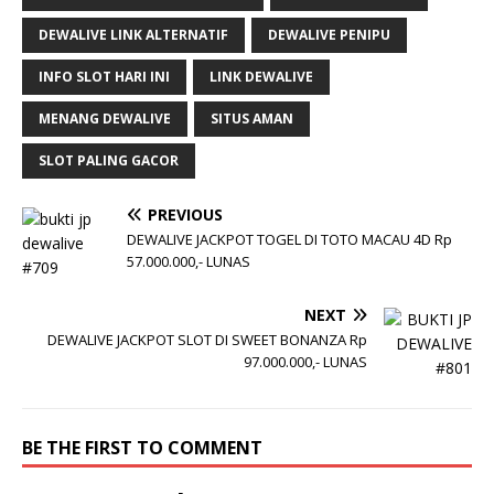
DEWALIVE LINK ALTERNATIF
DEWALIVE PENIPU
INFO SLOT HARI INI
LINK DEWALIVE
MENANG DEWALIVE
SITUS AMAN
SLOT PALING GACOR
PREVIOUS
DEWALIVE JACKPOT TOGEL DI TOTO MACAU 4D Rp
57.000.000,- LUNAS
NEXT
DEWALIVE JACKPOT SLOT DI SWEET BONANZA Rp
97.000.000,- LUNAS
BE THE FIRST TO COMMENT