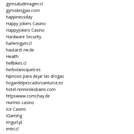
gymsaludimagen.cl
gyroskingjax.com
happinessday
Happy Jokers Casino
HappyJokers Casino
Hardware Security
harlemgym.cl
hautarzt-rw.de
Health
hellbikes.cl
herbolarioqueti.es
hipnosis para dejar las drogas
hogardelpescadorsanturce.es
hotel-renneslesbains.com
httpswww.comchay.de
Hurmio casino
Ice Casino
IGaming
imgurl.pl
imtri.cl