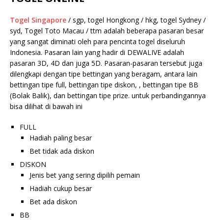
Togel Singapore
/ sgp, togel Hongkong / hkg, togel Sydney /
syd, Togel Toto Macau / ttm adalah beberapa pasaran besar
yang sangat diminati oleh para pencinta togel diseluruh
Indonesia. Pasaran lain yang hadir di DEWALIVE adalah
pasaran 3D, 4D dan juga 5D. Pasaran-pasaran tersebut juga
dilengkapi dengan tipe bettingan yang beragam, antara lain
bettingan tipe full, bettingan tipe diskon, , bettingan tipe BB
(Bolak Balik), dan bettingan tipe prize. untuk perbandingannya
bisa dilihat di bawah ini
FULL
Hadiah paling besar
Bet tidak ada diskon
DISKON
Jenis bet yang sering dipilih pemain
Hadiah cukup besar
Bet ada diskon
BB