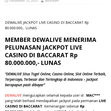
December 15, 2023
dliveadm
DEWALIVE JACKPOT LIVE CASINO DI BACCARAT Rp
80.000.000,- LUNAS
MEMBER DEWALIVE MENERIMA
PELUNASAN JACKPOT LIVE
CASINO DI BACCARAT Rp
80.000.000,- LUNAS
“
DEWALIVE
Situs Togel Online, Casino Online, Slot Online Terbaik,
Terpercaya, Terbesar dan Terlengkap di Indonesia – Jackpot
berapapun pasti dibayar”
DEWALIVE
mengucapkan selamat kepada user id :
MAC***
yang telah berhasil mendapatkan jackpot pada permainan
LIVE
CASINO DI BACCARAT
. Kemenangan sebesar
Rp