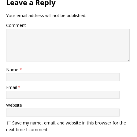
Leave a Reply
Your email address will not be published.
Comment
Name
*
Email
*
Website
Save my name, email, and website in this browser for the
next time I comment.