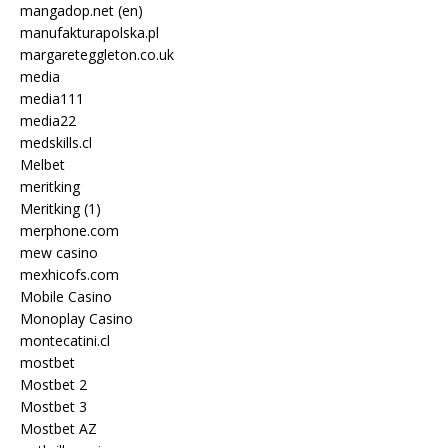
mangadop.net (en)
manufakturapolska.pl
margareteggleton.co.uk
media
media111
media22
medskills.cl
Melbet
meritking
Meritking (1)
merphone.com
mew casino
mexhicofs.com
Mobile Casino
Monoplay Casino
montecatini.cl
mostbet
Mostbet 2
Mostbet 3
Mostbet AZ