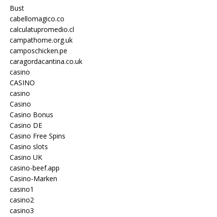
Bust
cabellomagico.co
calculatupromedio.cl
campathome.org.uk
camposchicken.pe
caragordacantina.co.uk
casino
CASINO
casino
Casino
Casino Bonus
Casino DE
Casino Free Spins
Casino slots
Casino UK
casino-beef.app
Casino-Marken
casino1
casino2
casino3