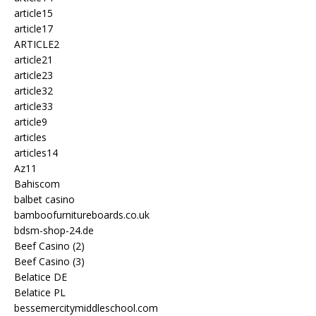
article15
article17
ARTICLE2
article21
article23
article32
article33
article9
articles
articles14
Az11
Bahiscom
balbet casino
bamboofurnitureboards.co.uk
bdsm-shop-24.de
Beef Casino (2)
Beef Casino (3)
Belatice DE
Belatice PL
bessemercitymiddleschool.com