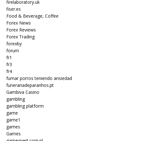
firelaboratory.uk
fiser.es
Food & Beverage, Coffee
Forex News
Forex Reviews
Forex Trading
forexby
forum
fr1
fr3
fr4
fumar porros teniendo ansiedad
funerariadeparanhos.pt
Gambiva Casino
gambling
gambling platform
game
game1
games
Games
gamexpert.com.pl