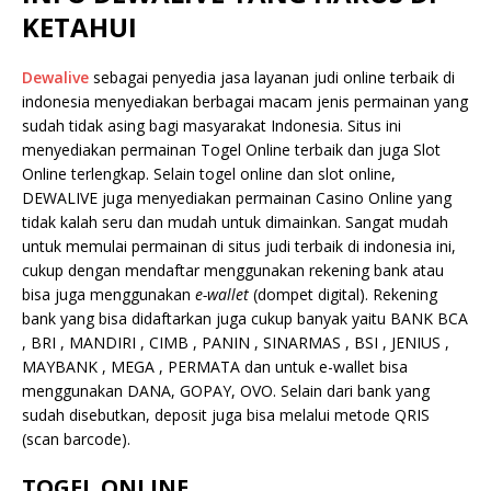
KETAHUI
Dewalive
sebagai penyedia jasa layanan judi online terbaik di
indonesia menyediakan berbagai macam jenis permainan yang
sudah tidak asing bagi masyarakat Indonesia. Situs ini
menyediakan permainan Togel Online terbaik dan juga Slot
Online terlengkap. Selain togel online dan slot online,
DEWALIVE juga menyediakan permainan Casino Online yang
tidak kalah seru dan mudah untuk dimainkan. Sangat mudah
untuk memulai permainan di situs judi terbaik di indonesia ini,
cukup dengan mendaftar menggunakan rekening bank atau
bisa juga menggunakan
e-wallet
(dompet digital). Rekening
bank yang bisa didaftarkan juga cukup banyak yaitu BANK BCA
, BRI , MANDIRI , CIMB , PANIN , SINARMAS , BSI , JENIUS ,
MAYBANK , MEGA , PERMATA dan untuk e-wallet bisa
menggunakan DANA, GOPAY, OVO. Selain dari bank yang
sudah disebutkan, deposit juga bisa melalui metode QRIS
(scan barcode).
TOGEL ONLINE