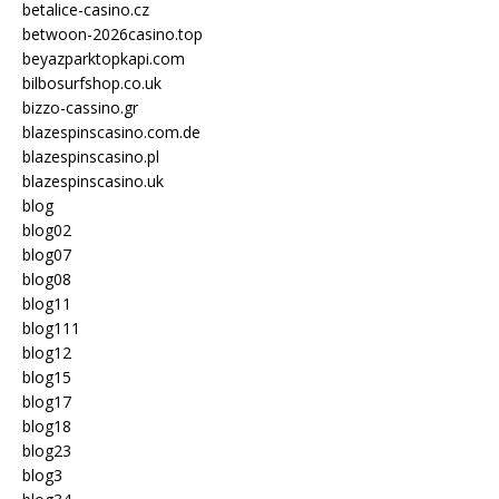
betalice-casino.cz
betwoon-2026casino.top
beyazparktopkapi.com
bilbosurfshop.co.uk
bizzo-cassino.gr
blazespinscasino.com.de
blazespinscasino.pl
blazespinscasino.uk
blog
blog02
blog07
blog08
blog11
blog111
blog12
blog15
blog17
blog18
blog23
blog3