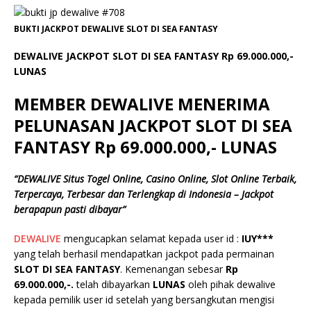
BUKTI JACKPOT DEWALIVE SLOT DI SEA FANTASY
DEWALIVE JACKPOT SLOT DI SEA FANTASY Rp 69.000.000,-
LUNAS
MEMBER DEWALIVE MENERIMA
PELUNASAN JACKPOT SLOT DI SEA
FANTASY Rp 69.000.000,- LUNAS
“
DEWALIVE
Situs Togel Online, Casino Online, Slot Online Terbaik,
Terpercaya, Terbesar dan Terlengkap di Indonesia – Jackpot
berapapun pasti dibayar”
DEWALIVE
mengucapkan selamat kepada user id :
IUY***
yang telah berhasil mendapatkan jackpot pada permainan
SLOT DI SEA FANTASY
. Kemenangan sebesar
Rp
69.000.000
,-.
telah dibayarkan
LUNAS
oleh pihak dewalive
kepada pemilik user id setelah yang bersangkutan mengisi