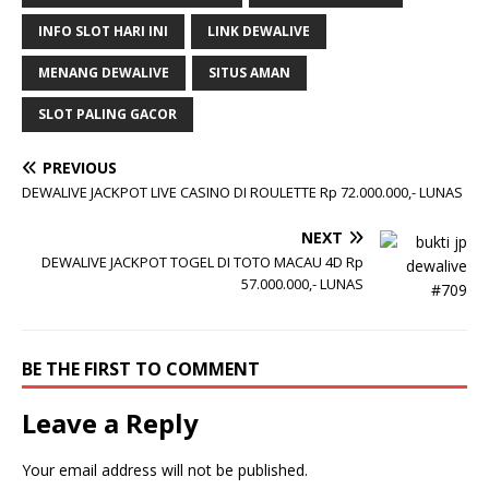
INFO SLOT HARI INI
LINK DEWALIVE
MENANG DEWALIVE
SITUS AMAN
SLOT PALING GACOR
PREVIOUS
DEWALIVE JACKPOT LIVE CASINO DI ROULETTE Rp 72.000.000,- LUNAS
NEXT
DEWALIVE JACKPOT TOGEL DI TOTO MACAU 4D Rp
57.000.000,- LUNAS
BE THE FIRST TO COMMENT
Leave a Reply
Your email address will not be published.