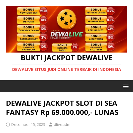
BUKTI JACKPOT DEWALIVE
DEWALIVE SITUS JUDI ONLINE TERBAIK DI INDONESIA
DEWALIVE JACKPOT SLOT DI SEA
FANTASY Rp 69.000.000,- LUNAS
December 15, 2023
dliveadm