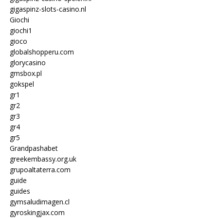
gigaspinz-slots-casino.nl
Giochi
giochi1
gioco
globalshopperu.com
glorycasino
gmsbox.pl
gokspel
gr1
gr2
gr3
gr4
gr5
Grandpashabet
greekembassy.org.uk
grupoaltaterra.com
guide
guides
gymsaludimagen.cl
gyroskingjax.com