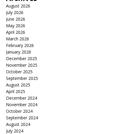
August 2026
July 2026
June 2026
May 2026
April 2026
March 2026
February 2026
January 2026
December 2025
November 2025
October 2025
September 2025
August 2025
April 2025
December 2024
November 2024
October 2024
September 2024
August 2024
July 2024