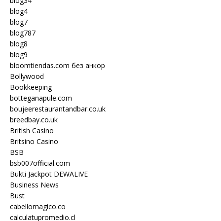
blog34
blog4
blog7
blog787
blog8
blog9
bloomtiendas.com без анкор
Bollywood
Bookkeeping
botteganapule.com
boujeerestaurantandbar.co.uk
breedbay.co.uk
British Casino
Britsino Casino
BSB
bsb007official.com
Bukti Jackpot DEWALIVE
Business News
Bust
cabellomagico.co
calculatupromedio.cl