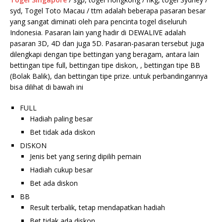
syd, Togel Toto Macau / ttm adalah beberapa pasaran besar
yang sangat diminati oleh para pencinta togel diseluruh
Indonesia. Pasaran lain yang hadir di DEWALIVE adalah
pasaran 3D, 4D dan juga 5D. Pasaran-pasaran tersebut juga
dilengkapi dengan tipe bettingan yang beragam, antara lain
bettingan tipe full, bettingan tipe diskon, , bettingan tipe BB
(Bolak Balik), dan bettingan tipe prize. untuk perbandingannya
bisa dilihat di bawah ini
FULL
Hadiah paling besar
Bet tidak ada diskon
DISKON
Jenis bet yang sering dipilih pemain
Hadiah cukup besar
Bet ada diskon
BB
Result terbalik, tetap mendapatkan hadiah
Bet tidak ada diskon