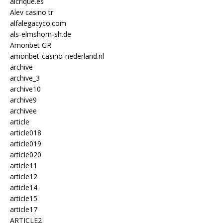
alcrique.es
Alev casino tr
alfalegacyco.com
als-elmshorn-sh.de
Amonbet GR
amonbet-casino-nederland.nl
archive
archive_3
archive10
archive9
archivee
article
article018
article019
article020
article11
article12
article14
article15
article17
ARTICLE2