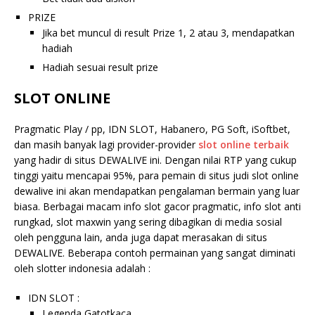
PRIZE
Jika bet muncul di result Prize 1, 2 atau 3, mendapatkan
hadiah
Hadiah sesuai result prize
SLOT ONLINE
Pragmatic Play / pp, IDN SLOT, Habanero, PG Soft, iSoftbet,
dan masih banyak lagi provider-provider
slot online terbaik
yang hadir di situs DEWALIVE ini. Dengan nilai RTP yang cukup
tinggi yaitu mencapai 95%, para pemain di situs judi slot online
dewalive ini akan mendapatkan pengalaman bermain yang luar
biasa. Berbagai macam info slot gacor pragmatic, info slot anti
rungkad, slot maxwin yang sering dibagikan di media sosial
oleh pengguna lain, anda juga dapat merasakan di situs
DEWALIVE. Beberapa contoh permainan yang sangat diminati
oleh slotter indonesia adalah :
IDN SLOT :
Legenda Gatotkaca