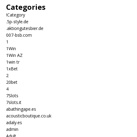
Categories
!Category
.5p-style.de
.aktiongutesbier.de
007-bsb.com
1
1Win
1Win AZ
1win tr
1xBet
2
20bet
4
7Slots
7slots.it
abathingape.es
acousticboutique.co.uk
adaly.es
admin
Adult