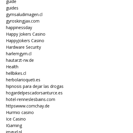
guide
guides
gymsaludimagen.cl
gyroskingjax.com
happinessday
Happy Jokers Casino
HappyJokers Casino
Hardware Security
harlemgym.cl
hautarzt-rw.de
Health
hellbikes.cl
herbolarioqueti.es
hipnosis para dejar las drogas
hogardelpescadorsanturce.es
hotel-renneslesbains.com
httpswww.comchay.de
Hurmio casino
Ice Casino
IGaming
imgurl.pl