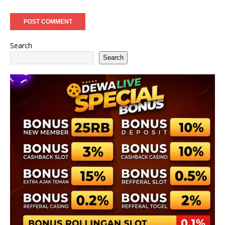
Search
Search