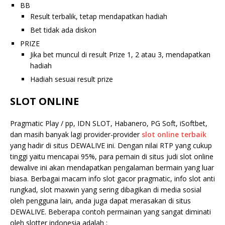
BB
Result terbalik, tetap mendapatkan hadiah
Bet tidak ada diskon
PRIZE
Jika bet muncul di result Prize 1, 2 atau 3, mendapatkan
hadiah
Hadiah sesuai result prize
SLOT ONLINE
Pragmatic Play / pp, IDN SLOT, Habanero, PG Soft, iSoftbet,
dan masih banyak lagi provider-provider
slot online terbaik
yang hadir di situs DEWALIVE ini. Dengan nilai RTP yang cukup
tinggi yaitu mencapai 95%, para pemain di situs judi slot online
dewalive ini akan mendapatkan pengalaman bermain yang luar
biasa. Berbagai macam info slot gacor pragmatic, info slot anti
rungkad, slot maxwin yang sering dibagikan di media sosial
oleh pengguna lain, anda juga dapat merasakan di situs
DEWALIVE. Beberapa contoh permainan yang sangat diminati
oleh slotter indonesia adalah :