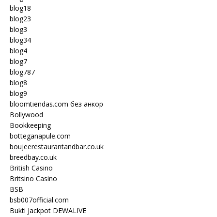
blog18
blog23
blog3
blog34
blog4
blog7
blog787
blog8
blog9
bloomtiendas.com без анкор
Bollywood
Bookkeeping
botteganapule.com
boujeerestaurantandbar.co.uk
breedbay.co.uk
British Casino
Britsino Casino
BSB
bsb007official.com
Bukti Jackpot DEWALIVE