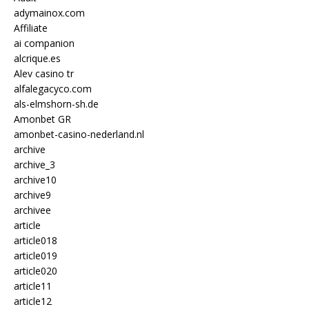
adymainox.com
Affiliate
ai companion
alcrique.es
Alev casino tr
alfalegacyco.com
als-elmshorn-sh.de
Amonbet GR
amonbet-casino-nederland.nl
archive
archive_3
archive10
archive9
archivee
article
article018
article019
article020
article11
article12