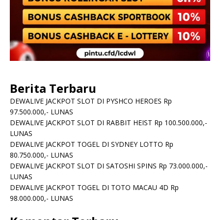
Berita Terbaru
DEWALIVE JACKPOT SLOT DI PYSHCO HEROES Rp
97.500.000,- LUNAS
DEWALIVE JACKPOT SLOT DI RABBIT HEIST Rp 100.500.000,-
LUNAS
DEWALIVE JACKPOT TOGEL DI SYDNEY LOTTO Rp
80.750.000,- LUNAS
DEWALIVE JACKPOT SLOT DI SATOSHI SPINS Rp 73.000.000,-
LUNAS
DEWALIVE JACKPOT TOGEL DI TOTO MACAU 4D Rp
98.000.000,- LUNAS