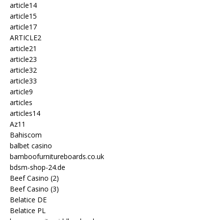
article14
article15
article17
ARTICLE2
article21
article23
article32
article33
article9
articles
articles14
Az11
Bahiscom
balbet casino
bamboofurnitureboards.co.uk
bdsm-shop-24.de
Beef Casino (2)
Beef Casino (3)
Belatice DE
Belatice PL