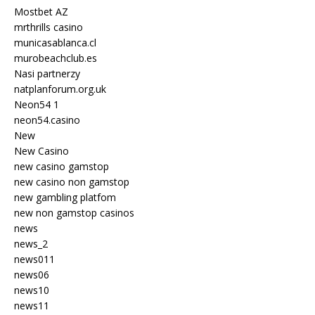
Mostbet AZ
mrthrills casino
municasablanca.cl
murobeachclub.es
Nasi partnerzy
natplanforum.org.uk
Neon54 1
neon54.casino
New
New Casino
new casino gamstop
new casino non gamstop
new gambling platfom
new non gamstop casinos
news
news_2
news011
news06
news10
news11