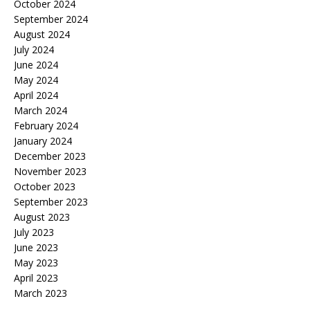
October 2024
September 2024
August 2024
July 2024
June 2024
May 2024
April 2024
March 2024
February 2024
January 2024
December 2023
November 2023
October 2023
September 2023
August 2023
July 2023
June 2023
May 2023
April 2023
March 2023