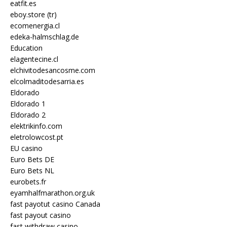
eatfit.es
eboy.store (tr)
ecomenergia.cl
edeka-halmschlag.de
Education
elagentecine.cl
elchivitodesancosme.com
elcolmaditodesarria.es
Eldorado
Eldorado 1
Eldorado 2
elektrikinfo.com
eletrolowcost.pt
EU casino
Euro Bets DE
Euro Bets NL
eurobets.fr
eyamhalfmarathon.org.uk
fast payotut casino Canada
fast payout casino
fast withdraw casino