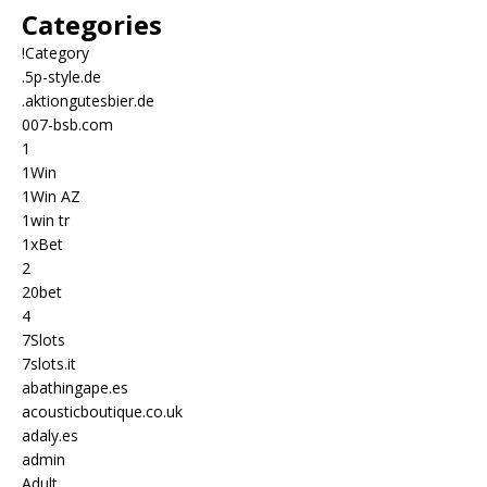
Categories
!Category
.5p-style.de
.aktiongutesbier.de
007-bsb.com
1
1Win
1Win AZ
1win tr
1xBet
2
20bet
4
7Slots
7slots.it
abathingape.es
acousticboutique.co.uk
adaly.es
admin
Adult