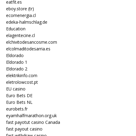
eatfit.es
eboy.store (tr)
ecomenergia.cl
edeka-halmschlag.de
Education
elagentecine.cl
elchivitodesancosme.com
elcolmaditodesarria.es
Eldorado
Eldorado 1
Eldorado 2
elektrikinfo.com
eletrolowcost.pt
EU casino
Euro Bets DE
Euro Bets NL
eurobets.fr
eyamhalfmarathon.org.uk
fast payotut casino Canada
fast payout casino
fast withdraw casino