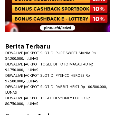
Berita Terbaru
DEWALIVE JACKPOT SLOT DI PURE SWEET MANIA Rp
54.200.000,- LUNAS
DEWALIVE JACKPOT TOGEL DI TOTO MACAU 4D Rp
94.750.000,- LUNAS
DEWALIVE JACKPOT SLOT DI PYSHCO HEROES Rp
97.500.000,- LUNAS
DEWALIVE JACKPOT SLOT DI RABBIT HEIST Rp 100.500.000,-
LUNAS
DEWALIVE JACKPOT TOGEL DI SYDNEY LOTTO Rp
80.750.000,- LUNAS