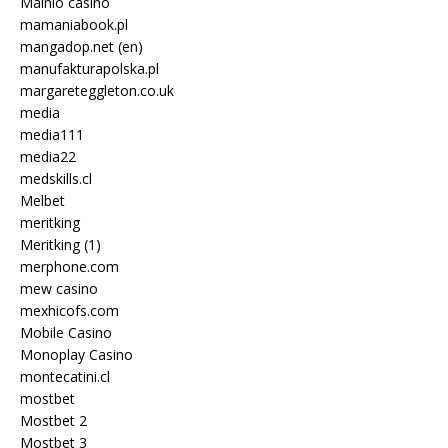
Mainio casino
mamaniabook.pl
mangadop.net (en)
manufakturapolska.pl
margareteggleton.co.uk
media
media111
media22
medskills.cl
Melbet
meritking
Meritking (1)
merphone.com
mew casino
mexhicofs.com
Mobile Casino
Monoplay Casino
montecatini.cl
mostbet
Mostbet 2
Mostbet 3