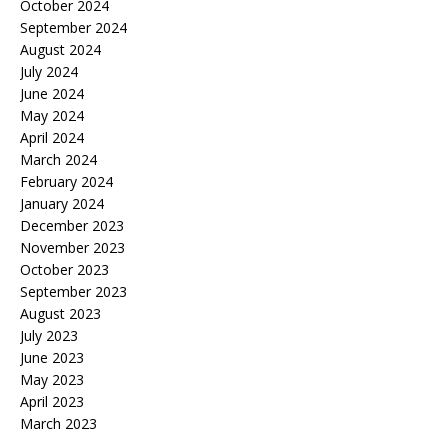
October 2024
September 2024
August 2024
July 2024
June 2024
May 2024
April 2024
March 2024
February 2024
January 2024
December 2023
November 2023
October 2023
September 2023
August 2023
July 2023
June 2023
May 2023
April 2023
March 2023