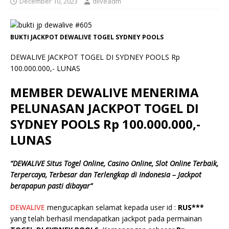
December 10, 2023
dliveadm
BUKTI JACKPOT DEWALIVE TOGEL SYDNEY POOLS
DEWALIVE JACKPOT TOGEL DI SYDNEY POOLS Rp
100.000.000,- LUNAS
MEMBER DEWALIVE MENERIMA
PELUNASAN JACKPOT TOGEL DI
SYDNEY POOLS Rp 100.000.000,-
LUNAS
“
DEWALIVE
Situs Togel Online, Casino Online, Slot Online Terbaik,
Terpercaya, Terbesar dan Terlengkap di Indonesia – Jackpot
berapapun pasti dibayar”
DEWALIVE
mengucapkan selamat kepada user id :
RUS***
yang telah berhasil mendapatkan jackpot pada permainan