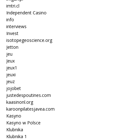
imtri.cl
Independent Casino
info
interviews
Invest
isotopegeoscience.org
Jetton
jeu
Jeux
jeux1
jeuxi
jeuz
jojobet
justedespoutines.com
kaasinonl.org
karoonpilatesjavea.com
Kasyno
Kasyno w Polsce
Klubnika
Klubnika 1