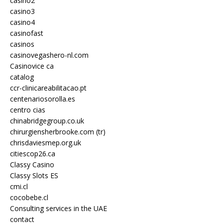
casino2
casino3
casino4
casinofast
casinos
casinovegashero-nl.com
Casinovice ca
catalog
ccr-clinicareabilitacao.pt
centenariosorolla.es
centro cias
chinabridgegroup.co.uk
chirurgiensherbrooke.com (tr)
chrisdaviesmep.org.uk
citiescop26.ca
Classy Casino
Classy Slots ES
cmi.cl
cocobebe.cl
Consulting services in the UAE
contact