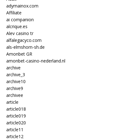
adymainox.com
Affiliate
ai companion
alcrique.es
Alev casino tr
alfalegacyco.com
als-elmshorn-sh.de
Amonbet GR
amonbet-casino-nederland.nl
archive
archive_3
archive10
archive9
archivee
article
article018
article019
article020
article11
article12