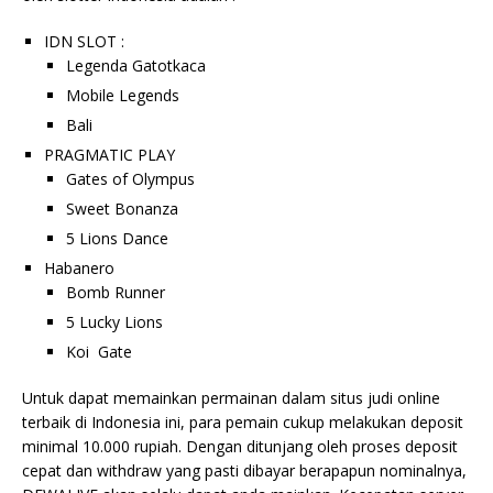
IDN SLOT :
Legenda Gatotkaca
Mobile Legends
Bali
PRAGMATIC PLAY
Gates of Olympus
Sweet Bonanza
5 Lions Dance
Habanero
Bomb Runner
5 Lucky Lions
Koi Gate
Untuk dapat memainkan permainan dalam situs judi online
terbaik di Indonesia ini, para pemain cukup melakukan deposit
minimal 10.000 rupiah. Dengan ditunjang oleh proses deposit
cepat dan withdraw yang pasti dibayar berapapun nominalnya,