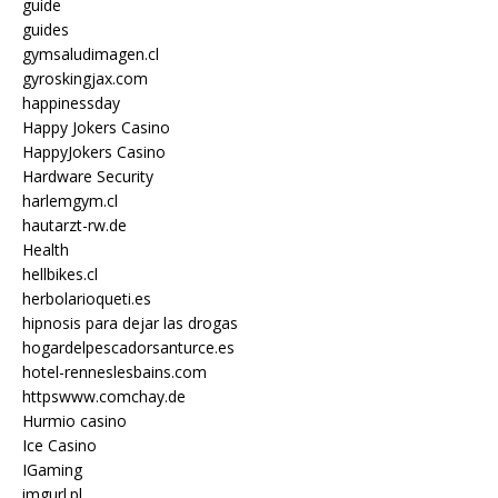
guide
guides
gymsaludimagen.cl
gyroskingjax.com
happinessday
Happy Jokers Casino
HappyJokers Casino
Hardware Security
harlemgym.cl
hautarzt-rw.de
Health
hellbikes.cl
herbolarioqueti.es
hipnosis para dejar las drogas
hogardelpescadorsanturce.es
hotel-renneslesbains.com
httpswww.comchay.de
Hurmio casino
Ice Casino
IGaming
imgurl.pl