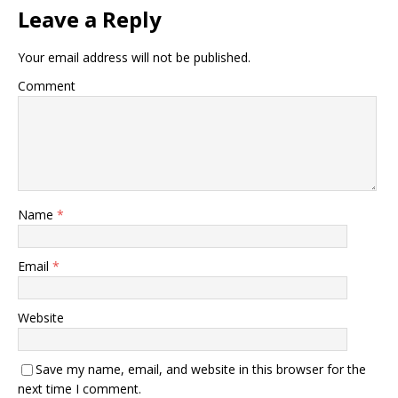
Leave a Reply
Your email address will not be published.
Comment
Name
*
Email
*
Website
Save my name, email, and website in this browser for the
next time I comment.