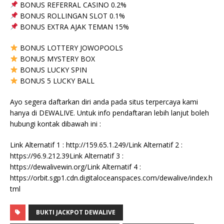
BONUS REFERRAL CASINO 0.2%
BONUS ROLLINGAN SLOT 0.1%
BONUS EXTRA AJAK TEMAN 15%
BONUS LOTTERY JOWOPOOLS
BONUS MYSTERY BOX
BONUS LUCKY SPIN
BONUS 5 LUCKY BALL
Ayo segera daftarkan diri anda pada situs terpercaya kami
hanya di DEWALIVE. Untuk info pendaftaran lebih lanjut boleh
hubungi kontak dibawah ini :
Link Alternatif 1 : http://159.65.1.249/Link Alternatif 2 :
https://96.9.212.39Link Alternatif 3 :
https://dewalivewin.org/Link Alternatif 4 :
https://orbit.sgp1.cdn.digitaloceanspaces.com/dewalive/index.h
tml
BUKTI JACKPOT DEWALIVE