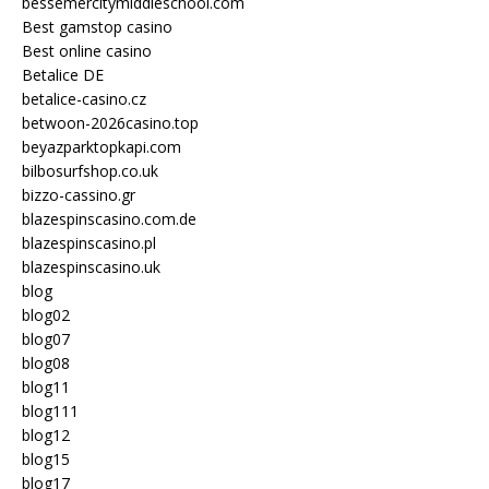
bessemercitymiddleschool.com
Best gamstop casino
Best online casino
Betalice DE
betalice-casino.cz
betwoon-2026casino.top
beyazparktopkapi.com
bilbosurfshop.co.uk
bizzo-cassino.gr
blazespinscasino.com.de
blazespinscasino.pl
blazespinscasino.uk
blog
blog02
blog07
blog08
blog11
blog111
blog12
blog15
blog17