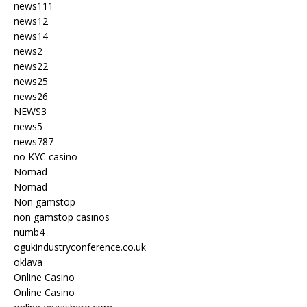
news111
news12
news14
news2
news22
news25
news26
NEWS3
news5
news787
no KYC casino
Nomad
Nomad
Non gamstop
non gamstop casinos
numb4
ogukindustryconference.co.uk
oklava
Online Casino
Online Casino