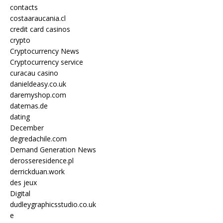
contacts
costaaraucania.cl
credit card casinos
crypto
Cryptocurrency News
Cryptocurrency service
curacau casino
danieldeasy.co.uk
daremyshop.com
datemas.de
dating
December
degredachile.com
Demand Generation News
derosseresidence.pl
derrickduan.work
des jeux
Digital
dudleygraphicsstudio.co.uk
e