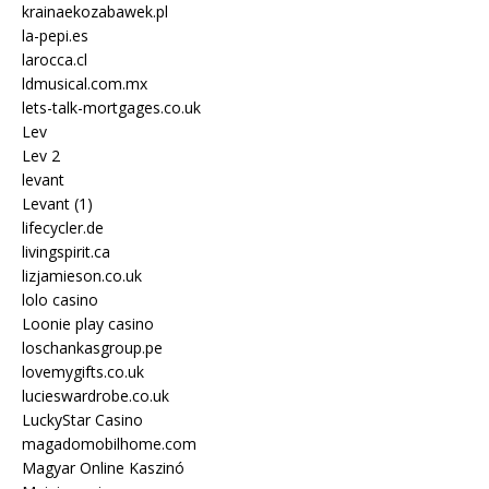
krainaekozabawek.pl
la-pepi.es
larocca.cl
ldmusical.com.mx
lets-talk-mortgages.co.uk
Lev
Lev 2
levant
Levant (1)
lifecycler.de
livingspirit.ca
lizjamieson.co.uk
lolo casino
Loonie play casino
loschankasgroup.pe
lovemygifts.co.uk
lucieswardrobe.co.uk
LuckyStar Casino
magadomobilhome.com
Magyar Online Kaszinó