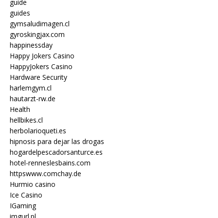
guide
guides
gymsaludimagen.cl
gyroskingjax.com
happinessday
Happy Jokers Casino
HappyJokers Casino
Hardware Security
harlemgym.cl
hautarzt-rw.de
Health
hellbikes.cl
herbolarioqueti.es
hipnosis para dejar las drogas
hogardelpescadorsanturce.es
hotel-renneslesbains.com
httpswww.comchay.de
Hurmio casino
Ice Casino
IGaming
imgurl.pl