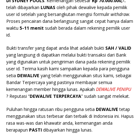
DI SYDNEY POOLS
. Kemenangan sebesar
Rp
70.000.000
,-.
telah dibayarkan
LUNAS
oleh pihak dewalive kepada pemilik
user id setelah yang bersangkutan mengisi formulir
withdraw
.
Proses pencairan dana berlangsung sangat cepat hanya dalam
waktu
5-11 menit
sudah berada dalam rekening pemilik user
id.
Bukti transfer yang dapat anda lihat adalah bukti
SAH / VALID
yang langsung di dapatkan melalui bukti transaksi dari Bank
yang digunakan untuk pengiriman dana pada rekening pemilik
user id. Terima kasih kami sampaikan kepada para pengguna
setia
DEWALIVE
yang telah menggunakan situs kami, sebagai
Bandar Terpercaya yang pastinya membayar semua
kemenangan member hingga lunas. Apakah
DEWALIVE
PENIPU
? Reputasi “
DEWALIVE
TERPERCAYA
” sudah sangat melekat.
Puluhan hingga ratusan ribu pengguna setia
DEWALIVE
tetap
menggunakan situs terbesar dan terbaik di Indonesia ini. Hapus
rasa was-was dan khawatir anda, kemenangan anda
berapapun
PASTI
dibayarkan hingga lunas.