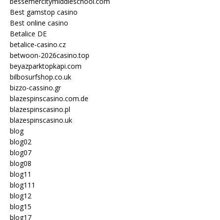
bessemercitymiddleschool.com
Best gamstop casino
Best online casino
Betalice DE
betalice-casino.cz
betwoon-2026casino.top
beyazparktopkapi.com
bilbosurfshop.co.uk
bizzo-cassino.gr
blazespinscasino.com.de
blazespinscasino.pl
blazespinscasino.uk
blog
blog02
blog07
blog08
blog11
blog111
blog12
blog15
blog17