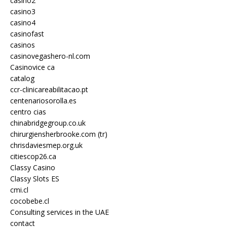
casino2
casino3
casino4
casinofast
casinos
casinovegashero-nl.com
Casinovice ca
catalog
ccr-clinicareabilitacao.pt
centenariosorolla.es
centro cias
chinabridgegroup.co.uk
chirurgiensherbrooke.com (tr)
chrisdaviesmep.org.uk
citiescop26.ca
Classy Casino
Classy Slots ES
cmi.cl
cocobebe.cl
Consulting services in the UAE
contact