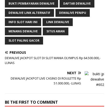
BUKTI PEMBAYARAN DEWALIVE
DAFTAR DEWALIVE
DEWALIVE LINK ALTERNATIF
DEWALIVE PENIPU
INFO SLOT HARI INI
LINK DEWALIVE
MENANG DEWALIVE
SITUS AMAN
SLOT PALING GACOR
PREVIOUS
DEWALIVE JACKPOT SLOT DI SLOT MANIA OLYMPUS Rp 64.500.000,-
LUNAS
NEXT
DEWALIVE JACKPOT LIVE CASINO DI ROULETTE Rp
51.000.000,- LUNAS
BE THE FIRST TO COMMENT