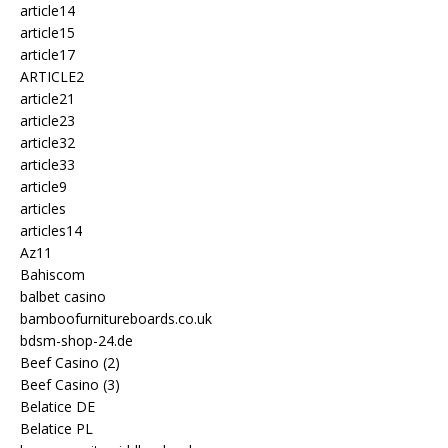
article14
article15
article17
ARTICLE2
article21
article23
article32
article33
article9
articles
articles14
Az11
Bahiscom
balbet casino
bamboofurnitureboards.co.uk
bdsm-shop-24.de
Beef Casino (2)
Beef Casino (3)
Belatice DE
Belatice PL