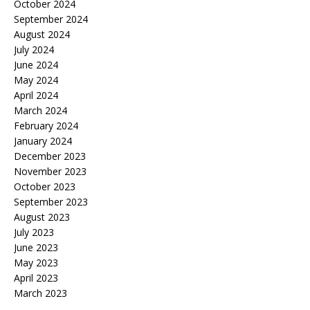
October 2024
September 2024
August 2024
July 2024
June 2024
May 2024
April 2024
March 2024
February 2024
January 2024
December 2023
November 2023
October 2023
September 2023
August 2023
July 2023
June 2023
May 2023
April 2023
March 2023