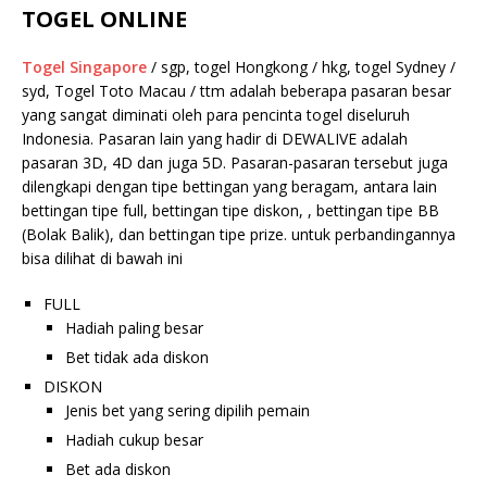
TOGEL ONLINE
Togel Singapore
/ sgp, togel Hongkong / hkg, togel Sydney /
syd, Togel Toto Macau / ttm adalah beberapa pasaran besar
yang sangat diminati oleh para pencinta togel diseluruh
Indonesia. Pasaran lain yang hadir di DEWALIVE adalah
pasaran 3D, 4D dan juga 5D. Pasaran-pasaran tersebut juga
dilengkapi dengan tipe bettingan yang beragam, antara lain
bettingan tipe full, bettingan tipe diskon, , bettingan tipe BB
(Bolak Balik), dan bettingan tipe prize. untuk perbandingannya
bisa dilihat di bawah ini
FULL
Hadiah paling besar
Bet tidak ada diskon
DISKON
Jenis bet yang sering dipilih pemain
Hadiah cukup besar
Bet ada diskon