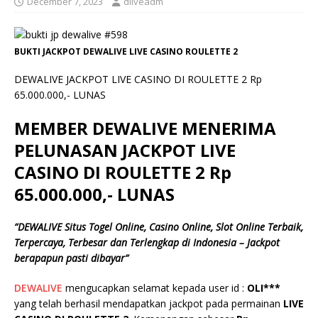
December 7, 2023
dliveadm
BUKTI JACKPOT DEWALIVE LIVE CASINO ROULETTE 2
DEWALIVE JACKPOT LIVE CASINO DI ROULETTE 2 Rp
65.000.000,- LUNAS
MEMBER DEWALIVE MENERIMA
PELUNASAN JACKPOT LIVE
CASINO DI ROULETTE 2 Rp
65.000.000,- LUNAS
“
DEWALIVE
Situs Togel Online, Casino Online, Slot Online Terbaik,
Terpercaya, Terbesar dan Terlengkap di Indonesia – Jackpot
berapapun pasti dibayar”
DEWALIVE
mengucapkan selamat kepada user id :
OLI***
yang telah berhasil mendapatkan jackpot pada permainan
LIVE