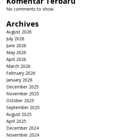
Komentar Terbaru
No comments to show.
Archives
August 2026
July 2026
June 2026
May 2026
April 2026
March 2026
February 2026
January 2026
December 2025
November 2025
October 2025
September 2025
August 2025
April 2025
December 2024
November 2024