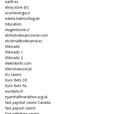
eatfit.es
eboy.store (tr)
ecomenergia.cl
edeka-halmschlag.de
Education
elagentecine.cl
elchivitodesancosme.com
elcolmaditodesarria.es
Eldorado
Eldorado 1
Eldorado 2
elektrikinfo.com
eletrolowcost.pt
EU casino
Euro Bets DE
Euro Bets NL
eurobets.fr
eyamhalfmarathon.org.uk
fast payotut casino Canada
fast payout casino
fast withdraw casino