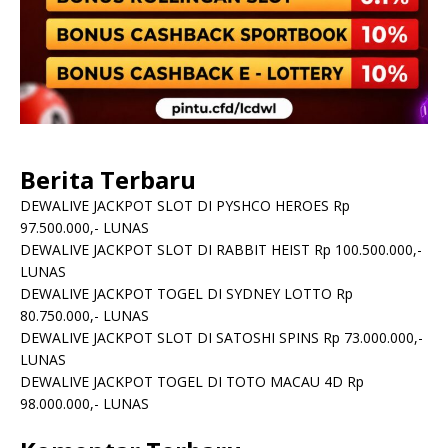
Berita Terbaru
DEWALIVE JACKPOT SLOT DI PYSHCO HEROES Rp
97.500.000,- LUNAS
DEWALIVE JACKPOT SLOT DI RABBIT HEIST Rp 100.500.000,-
LUNAS
DEWALIVE JACKPOT TOGEL DI SYDNEY LOTTO Rp
80.750.000,- LUNAS
DEWALIVE JACKPOT SLOT DI SATOSHI SPINS Rp 73.000.000,-
LUNAS
DEWALIVE JACKPOT TOGEL DI TOTO MACAU 4D Rp
98.000.000,- LUNAS