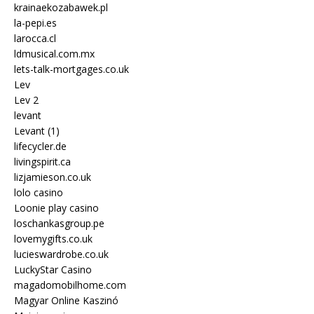
krainaekozabawek.pl
la-pepi.es
larocca.cl
ldmusical.com.mx
lets-talk-mortgages.co.uk
Lev
Lev 2
levant
Levant (1)
lifecycler.de
livingspirit.ca
lizjamieson.co.uk
lolo casino
Loonie play casino
loschankasgroup.pe
lovemygifts.co.uk
lucieswardrobe.co.uk
LuckyStar Casino
magadomobilhome.com
Magyar Online Kaszinó