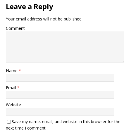
Leave a Reply
Your email address will not be published.
Comment
Name
*
Email
*
Website
Save my name, email, and website in this browser for the
next time I comment.