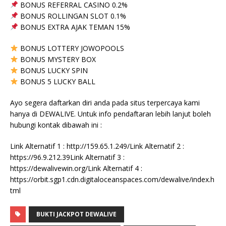
BONUS REFERRAL CASINO 0.2%
BONUS ROLLINGAN SLOT 0.1%
BONUS EXTRA AJAK TEMAN 15%
BONUS LOTTERY JOWOPOOLS
BONUS MYSTERY BOX
BONUS LUCKY SPIN
BONUS 5 LUCKY BALL
Ayo segera daftarkan diri anda pada situs terpercaya kami
hanya di DEWALIVE. Untuk info pendaftaran lebih lanjut boleh
hubungi kontak dibawah ini :
Link Alternatif 1 : http://159.65.1.249/Link Alternatif 2 :
https://96.9.212.39Link Alternatif 3 :
https://dewalivewin.org/Link Alternatif 4 :
https://orbit.sgp1.cdn.digitaloceanspaces.com/dewalive/index.h
tml
BUKTI JACKPOT DEWALIVE