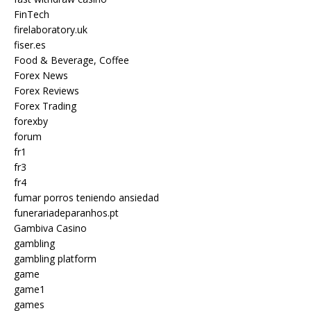
FinTech
firelaboratory.uk
fiser.es
Food & Beverage, Coffee
Forex News
Forex Reviews
Forex Trading
forexby
forum
fr1
fr3
fr4
fumar porros teniendo ansiedad
funerariadeparanhos.pt
Gambiva Casino
gambling
gambling platform
game
game1
games