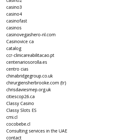
casino2
casino3
casino4
casinofast
casinos
casinovegashero-nl.com
Casinovice ca
catalog
ccr-clinicareabilitacao.pt
centenariosorolla.es
centro cias
chinabridgegroup.co.uk
chirurgiensherbrooke.com (tr)
chrisdaviesmep.org.uk
citiescop26.ca
Classy Casino
Classy Slots ES
cmi.cl
cocobebe.cl
Consulting services in the UAE
contact