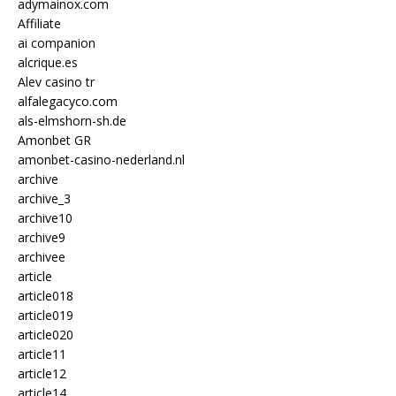
adymainox.com
Affiliate
ai companion
alcrique.es
Alev casino tr
alfalegacyco.com
als-elmshorn-sh.de
Amonbet GR
amonbet-casino-nederland.nl
archive
archive_3
archive10
archive9
archivee
article
article018
article019
article020
article11
article12
article14