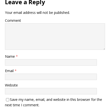
Leave a Reply
Your email address will not be published.
Comment
Name
*
Email
*
Website
Save my name, email, and website in this browser for the
next time I comment.