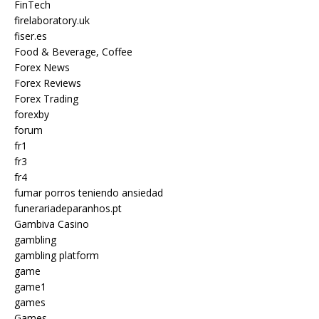
FinTech
firelaboratory.uk
fiser.es
Food & Beverage, Coffee
Forex News
Forex Reviews
Forex Trading
forexby
forum
fr1
fr3
fr4
fumar porros teniendo ansiedad
funerariadeparanhos.pt
Gambiva Casino
gambling
gambling platform
game
game1
games
Games