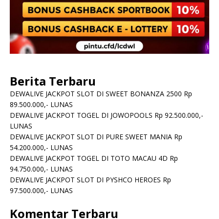
Berita Terbaru
DEWALIVE JACKPOT SLOT DI SWEET BONANZA 2500 Rp
89.500.000,- LUNAS
DEWALIVE JACKPOT TOGEL DI JOWOPOOLS Rp 92.500.000,-
LUNAS
DEWALIVE JACKPOT SLOT DI PURE SWEET MANIA Rp
54.200.000,- LUNAS
DEWALIVE JACKPOT TOGEL DI TOTO MACAU 4D Rp
94.750.000,- LUNAS
DEWALIVE JACKPOT SLOT DI PYSHCO HEROES Rp
97.500.000,- LUNAS
Komentar Terbaru