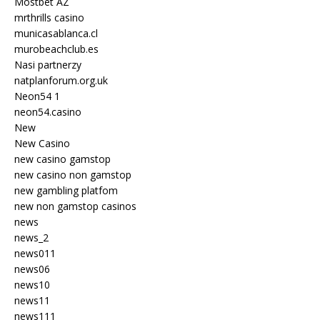
Mostbet AZ
mrthrills casino
municasablanca.cl
murobeachclub.es
Nasi partnerzy
natplanforum.org.uk
Neon54 1
neon54.casino
New
New Casino
new casino gamstop
new casino non gamstop
new gambling platfom
new non gamstop casinos
news
news_2
news011
news06
news10
news11
news111