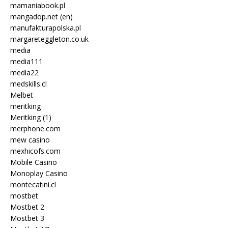
mamaniabook.pl
mangadop.net (en)
manufakturapolska.pl
margareteggleton.co.uk
media
media111
media22
medskills.cl
Melbet
meritking
Meritking (1)
merphone.com
mew casino
mexhicofs.com
Mobile Casino
Monoplay Casino
montecatini.cl
mostbet
Mostbet 2
Mostbet 3