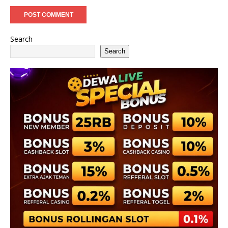
Search
Search