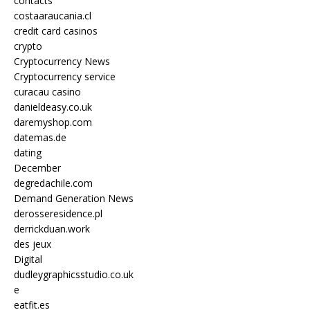
contacts
costaaraucania.cl
credit card casinos
crypto
Cryptocurrency News
Cryptocurrency service
curacau casino
danieldeasy.co.uk
daremyshop.com
datemas.de
dating
December
degredachile.com
Demand Generation News
derosseresidence.pl
derrickduan.work
des jeux
Digital
dudleygraphicsstudio.co.uk
e
eatfit.es