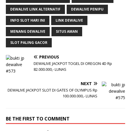
DEWALIVE LINK ALTERNATIF
DEWALIVE PENIPU
INFO SLOT HARI INI
LINK DEWALIVE
MENANG DEWALIVE
SITUS AMAN
SLOT PALING GACOR
PREVIOUS
DEWALIVE JACKPOT TOGEL DI OREGON 4D Rp
82.000.000,- LUNAS
NEXT
DEWALIVE JACKPOT SLOT DI GATES OF OLYMPUS Rp
100.000.000,- LUNAS
BE THE FIRST TO COMMENT