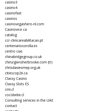
casino3
casino4
casinofast
casinos
casinovegashero-nl.com
Casinovice ca
catalog
ccr-clinicareabilitacao.pt
centenariosorolla.es
centro cias
chinabridgegroup.co.uk
chirurgiensherbrooke.com (tr)
chrisdaviesmep.org.uk
citiescop26.ca
Classy Casino
Classy Slots ES
cmi.cl
cocobebe.cl
Consulting services in the UAE
contact