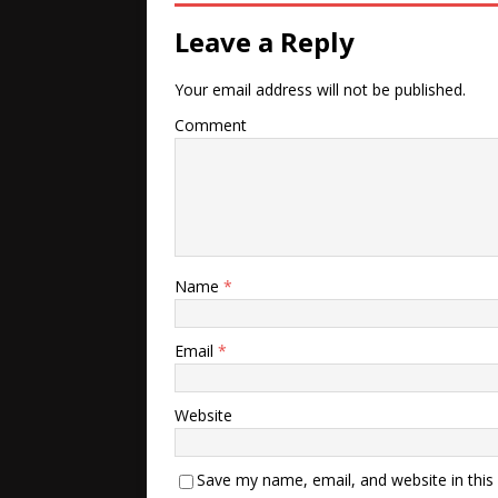
Leave a Reply
Your email address will not be published.
Comment
Name
*
Email
*
Website
Save my name, email, and website in this