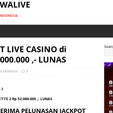
EWALIVE
 INDONESIA
 LIVE CASINO di
Sear
000.000 ,- LUNAS
pot DEWALIVE
0
 2
TTE 2 Rp 52.000.000 ,- LUNAS
ERIMA PELUNASAN JACKPOT