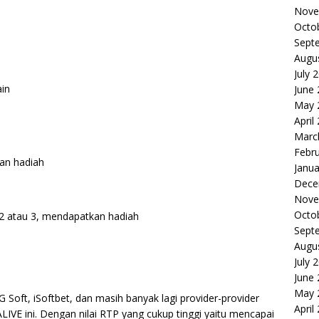
Nove
Octo
Sept
Augu
July 
ain
June
May 
April
Marc
Febr
kan hadiah
Janua
Dece
Nove
Octo
1, 2 atau 3, mendapatkan hadiah
Sept
Augu
July 
June
May 
 Soft, iSoftbet, dan masih banyak lagi provider-provider
April
LIVE ini. Dengan nilai RTP yang cukup tinggi yaitu mencapai