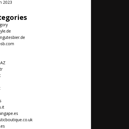
h 2023
tegories
gory
tyle.de
ongutesbier.de
bsb.com
 AZ
tr
t
t
s
.it
ingape.es
ticboutique.co.uk
.es