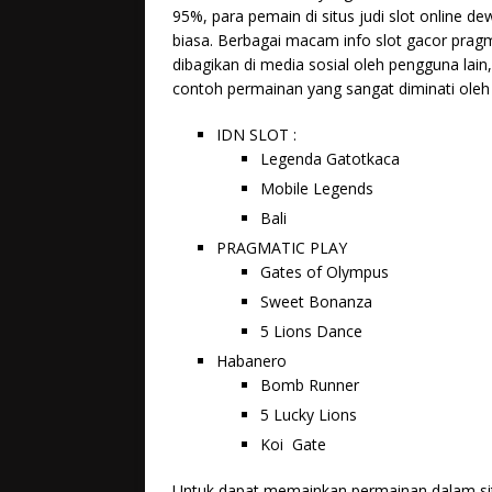
95%, para pemain di situs judi slot online 
biasa. Berbagai macam info slot gacor pragma
dibagikan di media sosial oleh pengguna lai
contoh permainan yang sangat diminati oleh s
IDN SLOT :
Legenda Gatotkaca
Mobile Legends
Bali
PRAGMATIC PLAY
Gates of Olympus
Sweet Bonanza
5 Lions Dance
Habanero
Bomb Runner
5 Lucky Lions
Koi Gate
Untuk dapat memainkan permainan dalam situs