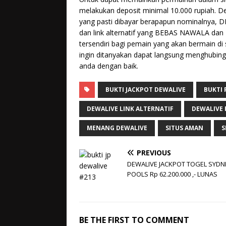
melakukan deposit minimal 10.000 rupiah. D
yang pasti dibayar berapapun nominalnya, D
dan link alternatif yang BEBAS NAWALA d
tersendiri bagi pemain yang akan bermain di 
ingin ditanyakan dapat langsung menghubingi
anda dengan baik.
BUKTI JACKPOT DEWALIVE
BUKTI
DEWALIVE LINK ALTERNATIF
DEWALIVE 
MENANG DEWALIVE
SITUS AMAN
S
PREVIOUS
DEWALIVE JACKPOT TOGEL SYDN
POOLS Rp 62.200.000 ,- LUNAS
BE THE FIRST TO COMMENT