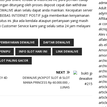
admi
engan ditunjang oleh proses deposit cepat dan withdraw
Adult
EWALIVE akan selalu dapat anda mainkan. Kecepatan server
adym
an BEBAS INTERNET POSTIF juga memberikan kenyamanan
Affili
situs ini. Jika ada kendala ataupun pertanyaan yang masih
ai c
 Customer Service kami yang selalu setia 24 jam melayani
alcri
Alev 
alfa
 PEMBAYARAN DEWALIVE
DAFTAR DEWALIVE
als-e
Amon
PENIPU
INFO SLOT HARI INI
LINK DEWALIVE
amonb
archi
LOT PALING GACOR
archi
archi
NEXT
archi
EY 4D
DEWALIVE JACKPOT SLOT di SLOT
archi
MANIA PRINCESS Rp 60.000.000 ,-
articl
LUNAS
artic
artic
artic