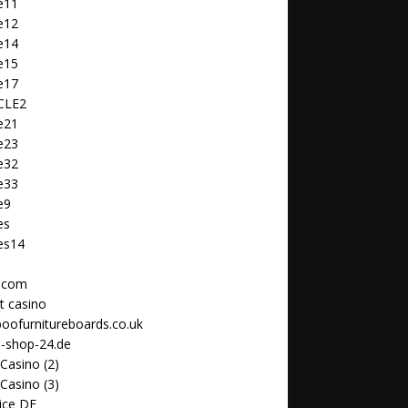
le11
le12
le14
le15
le17
CLE2
le21
le23
le32
le33
le9
es
les14
scom
t casino
oofurnitureboards.co.uk
-shop-24.de
Casino (2)
Casino (3)
ice DE