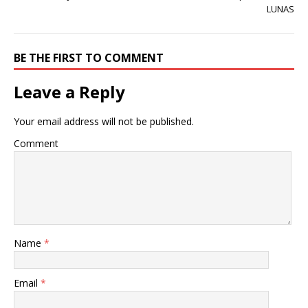
LUNAS
BE THE FIRST TO COMMENT
Leave a Reply
Your email address will not be published.
Comment
Name
*
Email
*