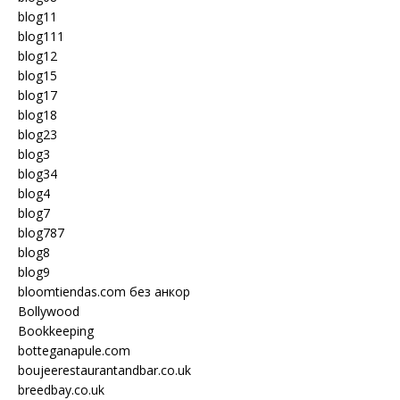
blog11
blog111
blog12
blog15
blog17
blog18
blog23
blog3
blog34
blog4
blog7
blog787
blog8
blog9
bloomtiendas.com без анкор
Bollywood
Bookkeeping
botteganapule.com
boujeerestaurantandbar.co.uk
breedbay.co.uk