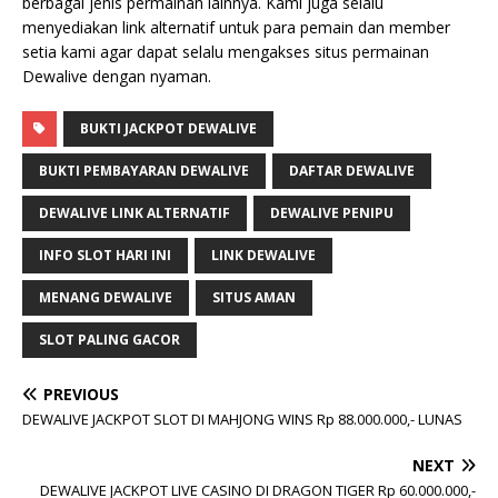
berbagai jenis permainan lainnya. Kami juga selalu
menyediakan link alternatif untuk para pemain dan member
setia kami agar dapat selalu mengakses situs permainan
Dewalive dengan nyaman.
BUKTI JACKPOT DEWALIVE
BUKTI PEMBAYARAN DEWALIVE
DAFTAR DEWALIVE
DEWALIVE LINK ALTERNATIF
DEWALIVE PENIPU
INFO SLOT HARI INI
LINK DEWALIVE
MENANG DEWALIVE
SITUS AMAN
SLOT PALING GACOR
PREVIOUS
DEWALIVE JACKPOT SLOT DI MAHJONG WINS Rp 88.000.000,- LUNAS
NEXT
DEWALIVE JACKPOT LIVE CASINO DI DRAGON TIGER Rp 60.000.000,-