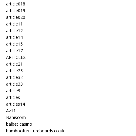
article018
article019
article020
article11
article12
article14
article15
article17
ARTICLE2
article21
article23
article32
article33
article9
articles
articles14
Az11
Bahiscom
balbet casino
bamboofurnitureboards.co.uk