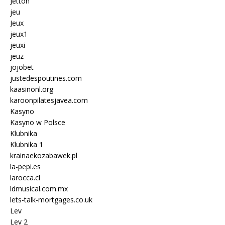
Jetton
jeu
Jeux
jeux1
jeuxi
jeuz
jojobet
justedespoutines.com
kaasinonl.org
karoonpilatesjavea.com
Kasyno
Kasyno w Polsce
Klubnika
Klubnika 1
krainaekozabawek.pl
la-pepi.es
larocca.cl
ldmusical.com.mx
lets-talk-mortgages.co.uk
Lev
Lev 2