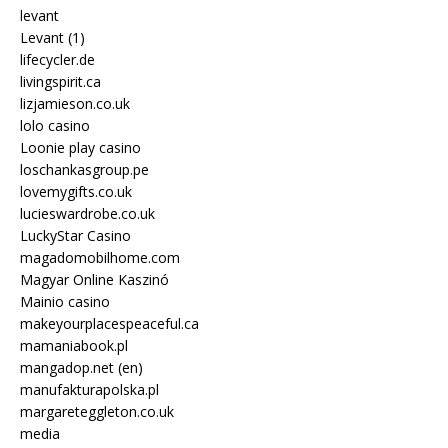
levant
Levant (1)
lifecycler.de
livingspirit.ca
lizjamieson.co.uk
lolo casino
Loonie play casino
loschankasgroup.pe
lovemygifts.co.uk
lucieswardrobe.co.uk
LuckyStar Casino
magadomobilhome.com
Magyar Online Kaszinó
Mainio casino
makeyourplacespeaceful.ca
mamaniabook.pl
mangadop.net (en)
manufakturapolska.pl
margareteggleton.co.uk
media