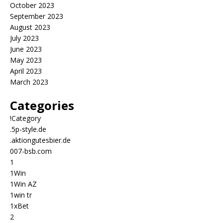
October 2023
September 2023
August 2023
July 2023
June 2023
May 2023
April 2023
March 2023
Categories
!Category
.5p-style.de
.aktiongutesbier.de
007-bsb.com
1
1Win
1Win AZ
1win tr
1xBet
2