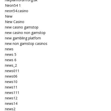
Neon54 1
neon54.casino
New
New Casino
new casino gamstop
new casino non gamstop
new gambling platfom
new non gamstop casinos
news
news 5
news 6
news_2
news011
news06
news10
news11
news111
news12
news14
news2