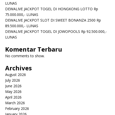
LUNAS
DEWALIVE JACKPOT TOGEL DI HONGKONG LOTTO Rp
75.000.000,- LUNAS
DEWALIVE JACKPOT SLOT DI SWEET BONANZA 2500 Rp
89.500.000,- LUNAS
DEWALIVE JACKPOT TOGEL DI JOWOPOOLS Rp 92.500.000,-
LUNAS
Komentar Terbaru
No comments to show.
Archives
August 2026
July 2026
June 2026
May 2026
April 2026
March 2026
February 2026
January 2026