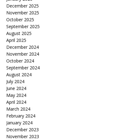
December 2025
November 2025
October 2025
September 2025
August 2025
April 2025
December 2024
November 2024
October 2024
September 2024
August 2024
July 2024
June 2024
May 2024
April 2024
March 2024
February 2024
January 2024
December 2023
November 2023