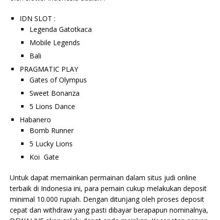
IDN SLOT :
Legenda Gatotkaca
Mobile Legends
Bali
PRAGMATIC PLAY
Gates of Olympus
Sweet Bonanza
5 Lions Dance
Habanero
Bomb Runner
5 Lucky Lions
Koi Gate
Untuk dapat memainkan permainan dalam situs judi online
terbaik di Indonesia ini, para pemain cukup melakukan deposit
minimal 10.000 rupiah. Dengan ditunjang oleh proses deposit
cepat dan withdraw yang pasti dibayar berapapun nominalnya,