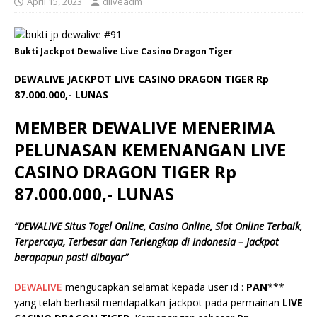
April 15, 2023
dliveadm
Bukti Jackpot Dewalive Live Casino Dragon Tiger
DEWALIVE JACKPOT LIVE CASINO DRAGON TIGER Rp
87.000.000,- LUNAS
MEMBER DEWALIVE MENERIMA
PELUNASAN KEMENANGAN LIVE
CASINO DRAGON TIGER Rp
87.000.000,- LUNAS
“
DEWALIVE
Situs Togel Online, Casino Online, Slot Online Terbaik,
Terpercaya, Terbesar dan Terlengkap di Indonesia – Jackpot
berapapun pasti dibayar”
DEWALIVE
mengucapkan selamat kepada user id :
PAN
***
yang telah berhasil mendapatkan jackpot pada permainan
LIVE