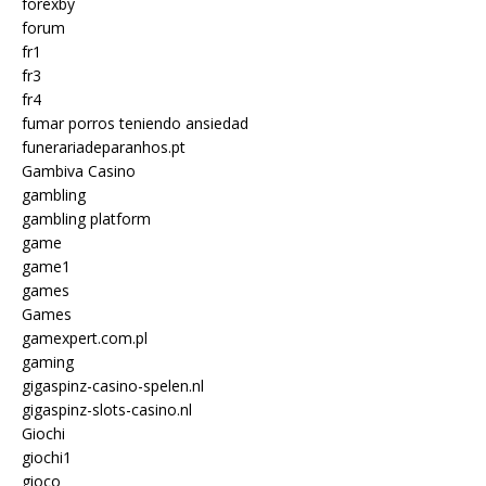
forexby
forum
fr1
fr3
fr4
fumar porros teniendo ansiedad
funerariadeparanhos.pt
Gambiva Casino
gambling
gambling platform
game
game1
games
Games
gamexpert.com.pl
gaming
gigaspinz-casino-spelen.nl
gigaspinz-slots-casino.nl
Giochi
giochi1
gioco