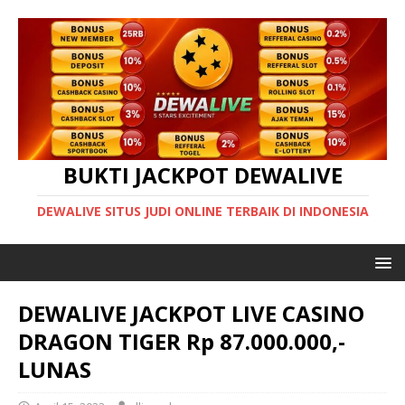
BUKTI JACKPOT DEWALIVE
DEWALIVE SITUS JUDI ONLINE TERBAIK DI INDONESIA
DEWALIVE JACKPOT LIVE CASINO
DRAGON TIGER Rp 87.000.000,-
LUNAS