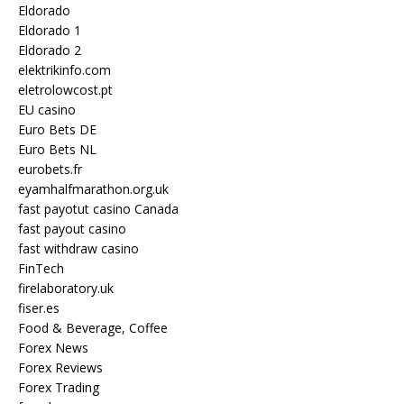
Eldorado
Eldorado 1
Eldorado 2
elektrikinfo.com
eletrolowcost.pt
EU casino
Euro Bets DE
Euro Bets NL
eurobets.fr
eyamhalfmarathon.org.uk
fast payotut casino Canada
fast payout casino
fast withdraw casino
FinTech
firelaboratory.uk
fiser.es
Food & Beverage, Coffee
Forex News
Forex Reviews
Forex Trading