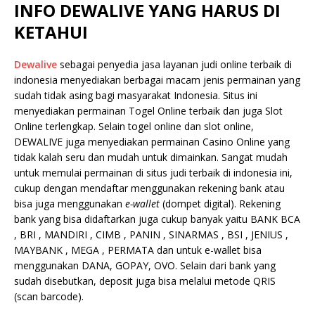
INFO DEWALIVE
YANG HARUS DI
KETAHUI
Dewalive
sebagai penyedia jasa layanan judi online terbaik di
indonesia menyediakan berbagai macam jenis permainan yang
sudah tidak asing bagi masyarakat Indonesia. Situs ini
menyediakan permainan Togel Online terbaik dan juga Slot
Online terlengkap. Selain togel online dan slot online,
DEWALIVE juga menyediakan permainan Casino Online yang
tidak kalah seru dan mudah untuk dimainkan. Sangat mudah
untuk memulai permainan di situs judi terbaik di indonesia ini,
cukup dengan mendaftar menggunakan rekening bank atau
bisa juga menggunakan
e-wallet
(dompet digital). Rekening
bank yang bisa didaftarkan juga cukup banyak yaitu BANK BCA
, BRI , MANDIRI , CIMB , PANIN , SINARMAS , BSI , JENIUS ,
MAYBANK , MEGA , PERMATA dan untuk e-wallet bisa
menggunakan DANA, GOPAY, OVO. Selain dari bank yang
sudah disebutkan, deposit juga bisa melalui metode QRIS
(scan barcode).