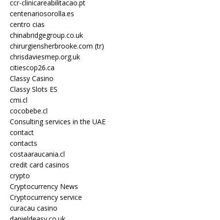
ccr-clinicareabilitacao.pt
centenariosorolla.es
centro cias
chinabridgegroup.co.uk
chirurgiensherbrooke.com (tr)
chrisdaviesmep.org.uk
citiescop26.ca
Classy Casino
Classy Slots ES
cmi.cl
cocobebe.cl
Consulting services in the UAE
contact
contacts
costaaraucania.cl
credit card casinos
crypto
Cryptocurrency News
Cryptocurrency service
curacau casino
danieldeasy.co.uk