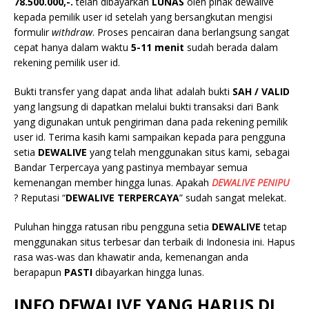
78.500.000
,-.
telah dibayarkan
LUNAS
oleh pihak dewalive
kepada pemilik user id setelah yang bersangkutan mengisi
formulir
withdraw
. Proses pencairan dana berlangsung sangat
cepat hanya dalam waktu
5-11 menit
sudah berada dalam
rekening pemilik user id.
Bukti transfer yang dapat anda lihat adalah bukti
SAH / VALID
yang langsung di dapatkan melalui bukti transaksi dari Bank
yang digunakan untuk pengiriman dana pada rekening pemilik
user id. Terima kasih kami sampaikan kepada para pengguna
setia
DEWALIVE
yang telah menggunakan situs kami, sebagai
Bandar Terpercaya yang pastinya membayar semua
kemenangan member hingga lunas. Apakah
DEWALIVE
PENIPU
? Reputasi “
DEWALIVE
TERPERCAYA
” sudah sangat melekat.
Puluhan hingga ratusan ribu pengguna setia
DEWALIVE
tetap
menggunakan situs terbesar dan terbaik di Indonesia ini. Hapus
rasa was-was dan khawatir anda, kemenangan anda
berapapun
PASTI
dibayarkan hingga lunas.
INFO DEWALIVE
YANG HARUS DI