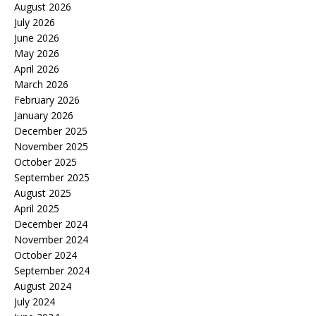
August 2026
July 2026
June 2026
May 2026
April 2026
March 2026
February 2026
January 2026
December 2025
November 2025
October 2025
September 2025
August 2025
April 2025
December 2024
November 2024
October 2024
September 2024
August 2024
July 2024