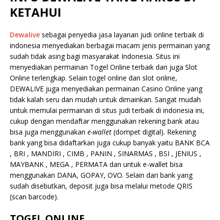
KETAHUI
Dewalive
sebagai penyedia jasa layanan judi online terbaik di
indonesia menyediakan berbagai macam jenis permainan yang
sudah tidak asing bagi masyarakat Indonesia. Situs ini
menyediakan permainan Togel Online terbaik dan juga Slot
Online terlengkap. Selain togel online dan slot online,
DEWALIVE juga menyediakan permainan Casino Online yang
tidak kalah seru dan mudah untuk dimainkan. Sangat mudah
untuk memulai permainan di situs judi terbaik di indonesia ini,
cukup dengan mendaftar menggunakan rekening bank atau
bisa juga menggunakan
e-wallet
(dompet digital). Rekening
bank yang bisa didaftarkan juga cukup banyak yaitu BANK BCA
, BRI , MANDIRI , CIMB , PANIN , SINARMAS , BSI , JENIUS ,
MAYBANK , MEGA , PERMATA dan untuk e-wallet bisa
menggunakan DANA, GOPAY, OVO. Selain dari bank yang
sudah disebutkan, deposit juga bisa melalui metode QRIS
(scan barcode).
TOGEL ONLINE