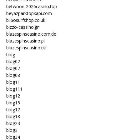
betwoon-2026casino.top
beyazparktopkapi.com
bilbosurfshop.co.uk
bizzo-cassino.gr
blazespinscasino.com.de
blazespinscasino.pl
blazespinscasino.uk
blog
blog02
blog07
blog08
blog11
blog111
blog12
blog15
blog17
blog18
blog23
blog3
blog34