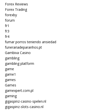
Forex Reviews
Forex Trading
forexby
forum
fr1
fr3
fr4
fumar porros teniendo ansiedad
funerariadeparanhos.pt
Gambiva Casino
gambling
gambling platform
game
game1
games
Games
gamexpert.com.pl
gaming
gigaspinz-casino-spelen.nl
gigaspinz-slots-casino.nl