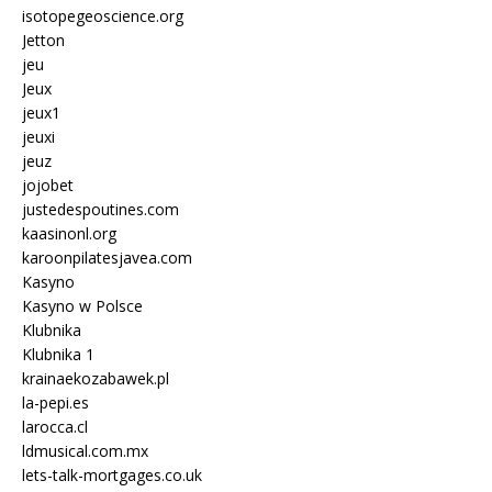
isotopegeoscience.org
Jetton
jeu
Jeux
jeux1
jeuxi
jeuz
jojobet
justedespoutines.com
kaasinonl.org
karoonpilatesjavea.com
Kasyno
Kasyno w Polsce
Klubnika
Klubnika 1
krainaekozabawek.pl
la-pepi.es
larocca.cl
ldmusical.com.mx
lets-talk-mortgages.co.uk