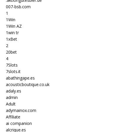
.aktiongutesbier.de
007-bsb.com
1
1Win
1Win AZ
1win tr
1xBet
2
20bet
4
7Slots
7slots.it
abathingape.es
acousticboutique.co.uk
adaly.es
admin
Adult
adymainox.com
Affiliate
ai companion
alcrique.es