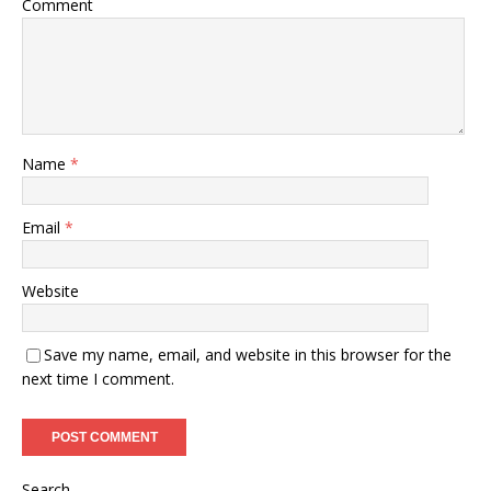
Comment
Name
*
Email
*
Website
Save my name, email, and website in this browser for the
next time I comment.
Search