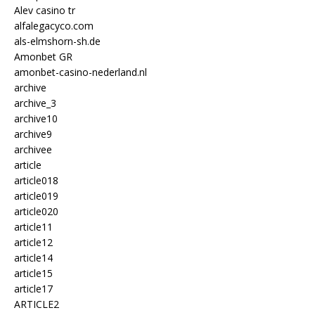
Alev casino tr
alfalegacyco.com
als-elmshorn-sh.de
Amonbet GR
amonbet-casino-nederland.nl
archive
archive_3
archive10
archive9
archivee
article
article018
article019
article020
article11
article12
article14
article15
article17
ARTICLE2