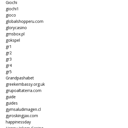
Giochi
giochi1
gioco
globalshopperu.com
glorycasino
gmsbox.pl
gokspel
gr1
gr2
gr3
gr4
gr5
Grandpashabet
greekembassy.org.uk
grupoaltaterra.com
guide
guides
gymsaludimagen.cl
gyroskingjax.com
happinessday