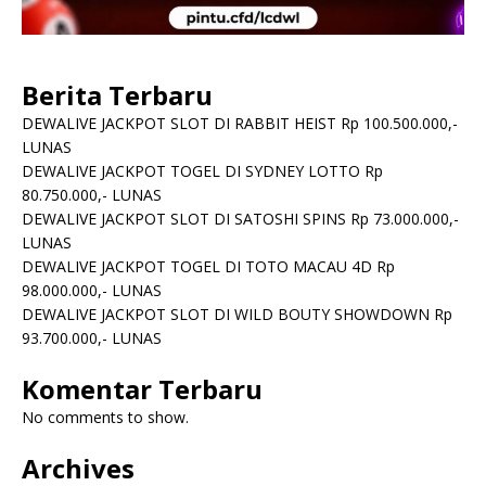
Berita Terbaru
DEWALIVE JACKPOT SLOT DI RABBIT HEIST Rp 100.500.000,-
LUNAS
DEWALIVE JACKPOT TOGEL DI SYDNEY LOTTO Rp
80.750.000,- LUNAS
DEWALIVE JACKPOT SLOT DI SATOSHI SPINS Rp 73.000.000,-
LUNAS
DEWALIVE JACKPOT TOGEL DI TOTO MACAU 4D Rp
98.000.000,- LUNAS
DEWALIVE JACKPOT SLOT DI WILD BOUTY SHOWDOWN Rp
93.700.000,- LUNAS
Komentar Terbaru
No comments to show.
Archives