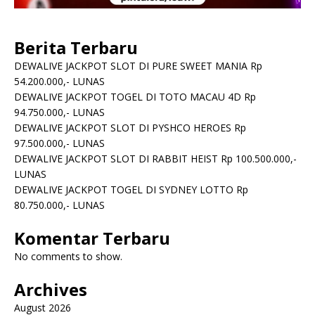
Berita Terbaru
DEWALIVE JACKPOT SLOT DI PURE SWEET MANIA Rp
54.200.000,- LUNAS
DEWALIVE JACKPOT TOGEL DI TOTO MACAU 4D Rp
94.750.000,- LUNAS
DEWALIVE JACKPOT SLOT DI PYSHCO HEROES Rp
97.500.000,- LUNAS
DEWALIVE JACKPOT SLOT DI RABBIT HEIST Rp 100.500.000,-
LUNAS
DEWALIVE JACKPOT TOGEL DI SYDNEY LOTTO Rp
80.750.000,- LUNAS
Komentar Terbaru
No comments to show.
Archives
August 2026