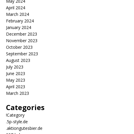
May 2024
April 2024
March 2024
February 2024
January 2024
December 2023
November 2023
October 2023
September 2023
August 2023
July 2023
June 2023
May 2023
April 2023
March 2023
Categories
!Category
.5p-style.de
.aktiongutesbier.de