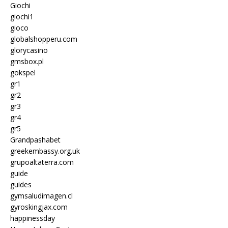
Giochi
giochi1
gioco
globalshopperu.com
glorycasino
gmsbox.pl
gokspel
gr1
gr2
gr3
gr4
gr5
Grandpashabet
greekembassy.org.uk
grupoaltaterra.com
guide
guides
gymsaludimagen.cl
gyroskingjax.com
happinessday