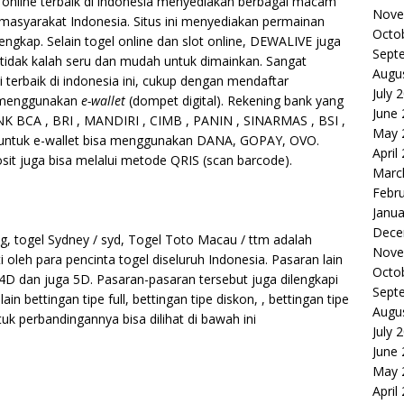
i online terbaik di indonesia menyediakan berbagai macam
Nove
 masyarakat Indonesia. Situs ini menyediakan permainan
Octo
lengkap. Selain togel online dan slot online, DEWALIVE juga
Sept
tidak kalah seru dan mudah untuk dimainkan. Sangat
Augu
 terbaik di indonesia ini, cukup dengan mendaftar
July 
a menggunakan
e-wallet
(dompet digital). Rekening bank yang
June
ANK BCA , BRI , MANDIRI , CIMB , PANIN , SINARMAS , BSI ,
May 
ntuk e-wallet bisa menggunakan DANA, GOPAY, OVO.
April
sit juga bisa melalui metode QRIS (scan barcode).
Marc
Febr
Janua
Dece
g, togel Sydney / syd, Togel Toto Macau / ttm adalah
Nove
oleh para pencinta togel diseluruh Indonesia. Pasaran lain
Octo
4D dan juga 5D. Pasaran-pasaran tersebut juga dilengkapi
Sept
n bettingan tipe full, bettingan tipe diskon, , bettingan tipe
Augu
tuk perbandingannya bisa dilihat di bawah ini
July 
June
May 
April