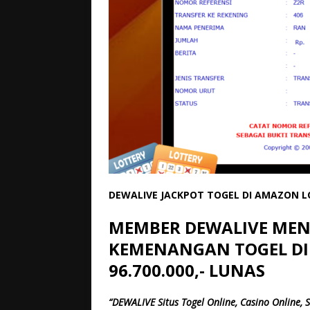
DEWALIVE JACKPOT TOGEL DI AMAZON LO
MEMBER DEWALIVE ME
KEMENANGAN TOGEL DI
96.700.000,- LUNAS
“
DEWALIVE
Situs Togel Online, Casino Online, 