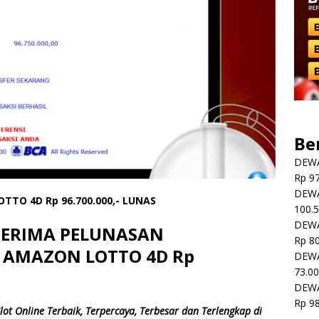
Be
DEWA
Rp 9
DEWA
TTO 4D Rp 96.700.000,- LUNAS
100.
DEWA
NERIMA PELUNASAN
Rp 8
 AMAZON LOTTO 4D Rp
DEWA
73.0
DEWA
Rp 9
Slot Online Terbaik, Terpercaya, Terbesar dan Terlengkap di