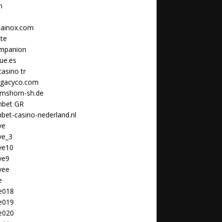
n
ainox.com
ate
ompanion
que.es
casino tr
legacyco.com
lmshorn-sh.de
bet GR
et-casino-nederland.nl
ve
ve_3
ve10
ve9
vee
e
le018
le019
le020