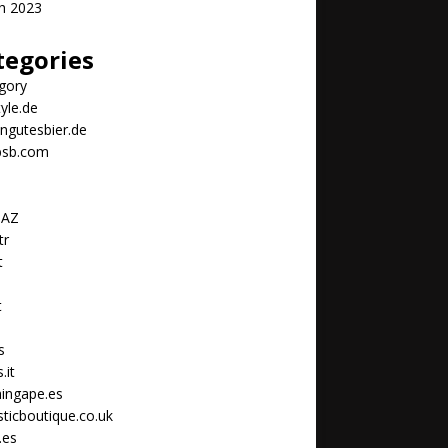
h 2023
tegories
gory
tyle.de
ongutesbier.de
bsb.com
 AZ
tr
t
t
s
.it
ingape.es
ticboutique.co.uk
.es