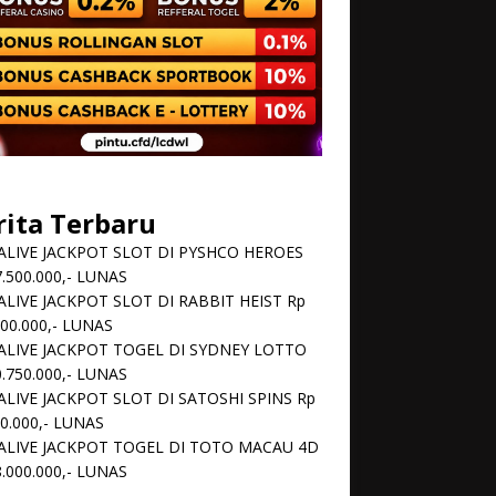
rita Terbaru
LIVE JACKPOT SLOT DI PYSHCO HEROES
7.500.000,- LUNAS
LIVE JACKPOT SLOT DI RABBIT HEIST Rp
500.000,- LUNAS
LIVE JACKPOT TOGEL DI SYDNEY LOTTO
0.750.000,- LUNAS
LIVE JACKPOT SLOT DI SATOSHI SPINS Rp
00.000,- LUNAS
LIVE JACKPOT TOGEL DI TOTO MACAU 4D
8.000.000,- LUNAS