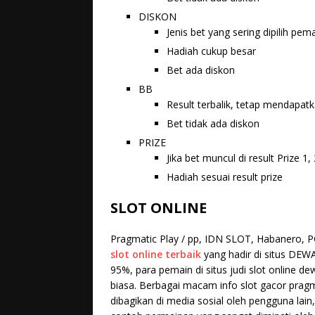
DISKON
Jenis bet yang sering dipilih pem
Hadiah cukup besar
Bet ada diskon
BB
Result terbalik, tetap mendapat
Bet tidak ada diskon
PRIZE
Jika bet muncul di result Prize 
Hadiah sesuai result prize
SLOT ONLINE
Pragmatic Play / pp, IDN SLOT, Habanero, PG
slot online terbaik
yang hadir di situs DEWA
95%, para pemain di situs judi slot online 
biasa. Berbagai macam info slot gacor pragma
dibagikan di media sosial oleh pengguna lai