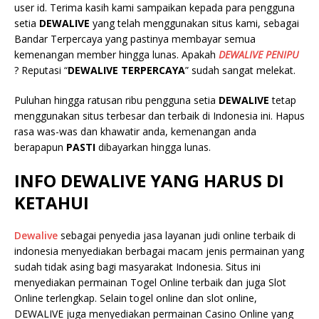
user id. Terima kasih kami sampaikan kepada para pengguna
setia
DEWALIVE
yang telah menggunakan situs kami, sebagai
Bandar Terpercaya yang pastinya membayar semua
kemenangan member hingga lunas. Apakah
DEWALIVE
PENIPU
? Reputasi “
DEWALIVE
TERPERCAYA
” sudah sangat melekat.
Puluhan hingga ratusan ribu pengguna setia
DEWALIVE
tetap
menggunakan situs terbesar dan terbaik di Indonesia ini. Hapus
rasa was-was dan khawatir anda, kemenangan anda
berapapun
PASTI
dibayarkan hingga lunas.
INFO DEWALIVE
YANG HARUS DI
KETAHUI
Dewalive
sebagai penyedia jasa layanan judi online terbaik di
indonesia menyediakan berbagai macam jenis permainan yang
sudah tidak asing bagi masyarakat Indonesia. Situs ini
menyediakan permainan Togel Online terbaik dan juga Slot
Online terlengkap. Selain togel online dan slot online,
DEWALIVE juga menyediakan permainan Casino Online yang