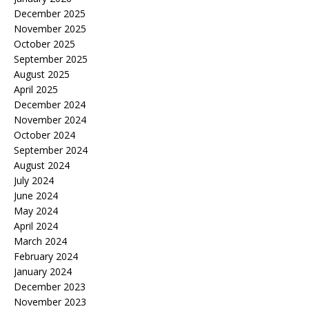
December 2025
November 2025
October 2025
September 2025
August 2025
April 2025
December 2024
November 2024
October 2024
September 2024
August 2024
July 2024
June 2024
May 2024
April 2024
March 2024
February 2024
January 2024
December 2023
November 2023