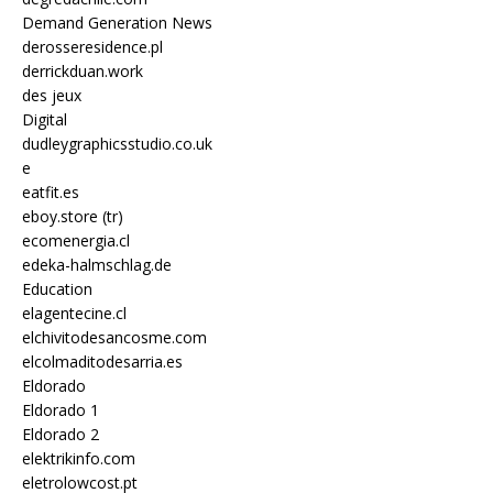
Demand Generation News
derosseresidence.pl
derrickduan.work
des jeux
Digital
dudleygraphicsstudio.co.uk
e
eatfit.es
eboy.store (tr)
ecomenergia.cl
edeka-halmschlag.de
Education
elagentecine.cl
elchivitodesancosme.com
elcolmaditodesarria.es
Eldorado
Eldorado 1
Eldorado 2
elektrikinfo.com
eletrolowcost.pt