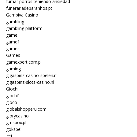
fumar porros teniendo ansiedad
funerariadeparanhos.pt
Gambiva Casino
gambling
gambling platform
game
game1
games
Games
gamexpert.com.pl
gaming
gigaspinz-casino-spelen.nl
gigaspinz-slots-casino.nl
Giochi
giochi1
gioco
globalshopperu.com
glorycasino
gmsbox.pl
gokspel
gr1