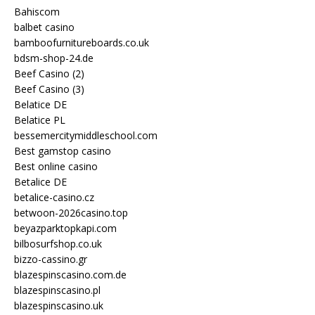
Bahiscom
balbet casino
bamboofurnitureboards.co.uk
bdsm-shop-24.de
Beef Casino (2)
Beef Casino (3)
Belatice DE
Belatice PL
bessemercitymiddleschool.com
Best gamstop casino
Best online casino
Betalice DE
betalice-casino.cz
betwoon-2026casino.top
beyazparktopkapi.com
bilbosurfshop.co.uk
bizzo-cassino.gr
blazespinscasino.com.de
blazespinscasino.pl
blazespinscasino.uk