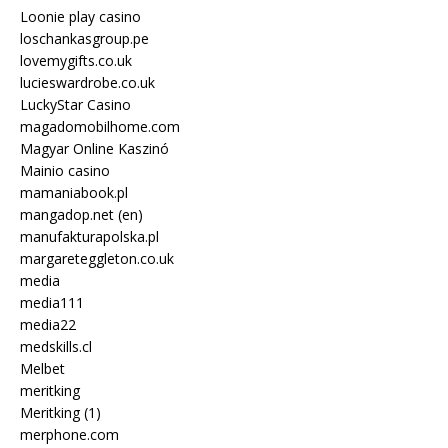
Loonie play casino
loschankasgroup.pe
lovemygifts.co.uk
lucieswardrobe.co.uk
LuckyStar Casino
magadomobilhome.com
Magyar Online Kaszinó
Mainio casino
mamaniabook.pl
mangadop.net (en)
manufakturapolska.pl
margareteggleton.co.uk
media
media111
media22
medskills.cl
Melbet
meritking
Meritking (1)
merphone.com