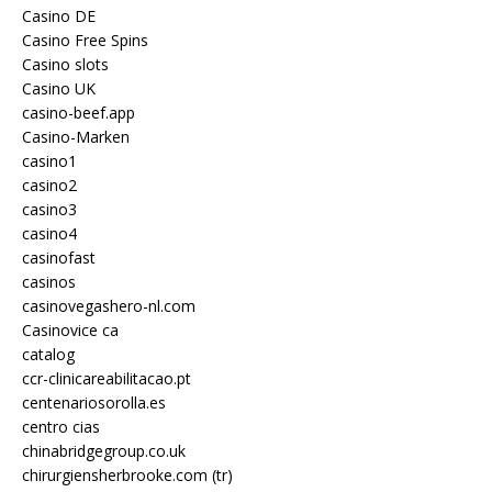
Casino DE
Casino Free Spins
Casino slots
Casino UK
casino-beef.app
Casino-Marken
casino1
casino2
casino3
casino4
casinofast
casinos
casinovegashero-nl.com
Casinovice ca
catalog
ccr-clinicareabilitacao.pt
centenariosorolla.es
centro cias
chinabridgegroup.co.uk
chirurgiensherbrooke.com (tr)