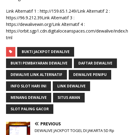
Link Alternatif 1 : http://159.65.1.249/Link Alternatif 2 :
https://96.9.212.39Link Alternatif 3 :
https://dewalivewin.org/Link Alternatif 4 :
https://orbit.sgp1.cdn.digitaloceanspaces.com/dewalive/index.h
tml
BUKTI JACKPOT DEWALIVE
BUKTI PEMBAYARAN DEWALIVE
DAFTAR DEWALIVE
DEWALIVE LINK ALTERNATIF
DEWALIVE PENIPU
INFO SLOT HARI INI
LINK DEWALIVE
MENANG DEWALIVE
SITUS AMAN
SLOT PALING GACOR
PREVIOUS
DEWALIVE JACKPOT TOGEL DI JAKARTA 5D Rp