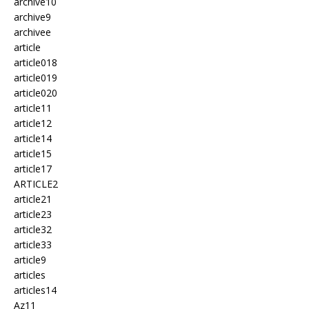
archive10
archive9
archivee
article
article018
article019
article020
article11
article12
article14
article15
article17
ARTICLE2
article21
article23
article32
article33
article9
articles
articles14
Az11